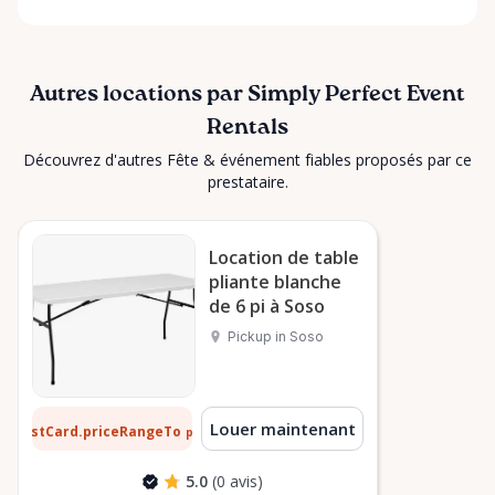
Autres locations par Simply Perfect Event
Rentals
Découvrez d'autres Fête & événement fiables proposés par ce
prestataire.
Location de table
pliante blanche
de 6 pi à Soso
Pickup in Soso
 $
Louer maintenant
ListCard.priceRangeTo
par jour
5.0
(0 avis)