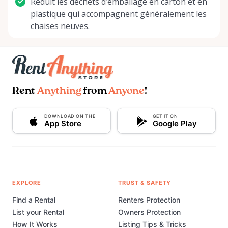
Réduit les déchets d’emballage en carton et en
plastique qui accompagnent généralement les
chaises neuves.
Rent
Anything
from
Anyone
!
DOWNLOAD ON THE
GET IT ON
App Store
Google Play
EXPLORE
TRUST & SAFETY
Find a Rental
Renters Protection
List your Rental
Owners Protection
How It Works
Listing Tips & Tricks