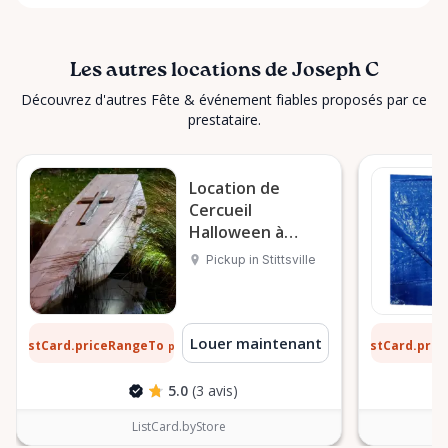
Les autres locations de Joseph C
Découvrez d'autres Fête & événement fiables proposés par ce
prestataire.
Location de
Cercueil
Halloween à
Stittsville
Pickup in Stittsville
 $
3 $
Louer maintenant
ListCard.priceRangeTo
ListCard.pri
par jour
5.0
(3 avis)
ListCard.byStore