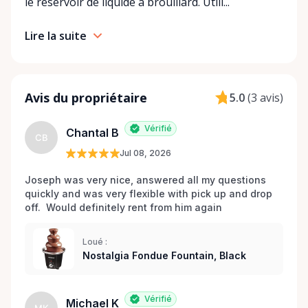
le réservoir de liquide à brouillard. Utili...
Lire la suite
Avis du propriétaire
5.0
(
3 avis
)
Vérifié
Chantal B
CB
Jul 08, 2026
Joseph was very nice, answered all my questions 
quickly and was very flexible with pick up and drop 
off.  Would definitely rent from him again
Loué :
Nostalgia Fondue Fountain, Black
Vérifié
Michael K