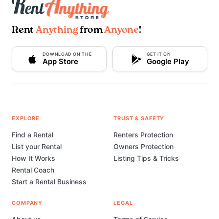
Rent
Anything
from
Anyone
!
DOWNLOAD ON THE
GET IT ON
App Store
Google Play
EXPLORE
TRUST & SAFETY
Find a Rental
Renters Protection
List your Rental
Owners Protection
How It Works
Listing Tips & Tricks
Rental Coach
Start a Rental Business
COMPANY
LEGAL