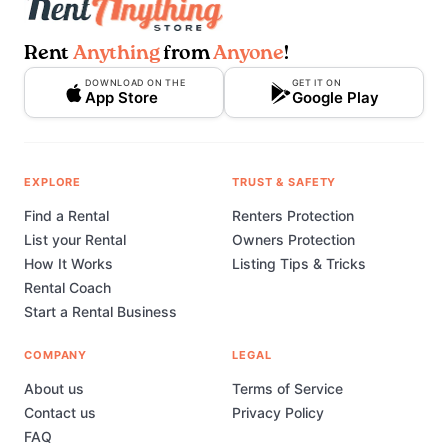
Rent
Anything
from
Anyone
!
DOWNLOAD ON THE
GET IT ON
App Store
Google Play
EXPLORE
TRUST & SAFETY
Find a Rental
Renters Protection
List your Rental
Owners Protection
How It Works
Listing Tips & Tricks
Rental Coach
Start a Rental Business
COMPANY
LEGAL
About us
Terms of Service
Contact us
Privacy Policy
FAQ