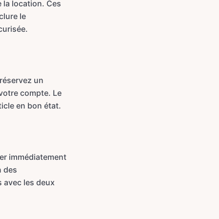
e la location. Ces
clure le
curisée.
 réservez un
e votre compte. Le
ticle en bon état.
cter immédiatement
n des
s avec les deux