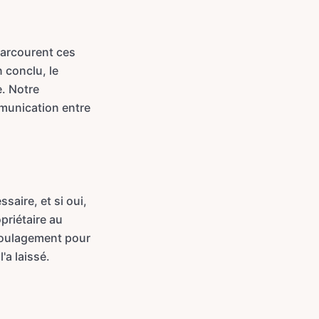
 parcourent ces
 conclu, le
e. Notre
mmunication entre
saire, et si oui,
priétaire au
n soulagement pour
l'a laissé.