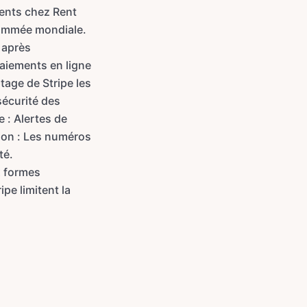
ments chez Rent
nommée mondiale.
 après
paiements en ligne
tage de Stripe les
sécurité des
 : Alertes de
tion : Les numéros
té.
x formes
pe limitent la