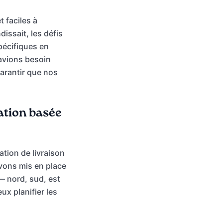
t faciles à
issait, les défis
spécifiques en
 avions besoin
arantir que nos
cation basée
tion de livraison
avons mis en place
— nord, sud, est
ux planifier les