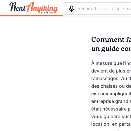
Comment fact
un guide co
À mesure que l'ind
devient de plus e
ramassages. Au dé
des chaises ou de
ciseaux impliquait
entreprise grandi
était nécessaire po
vous guidera sur l
location, en part