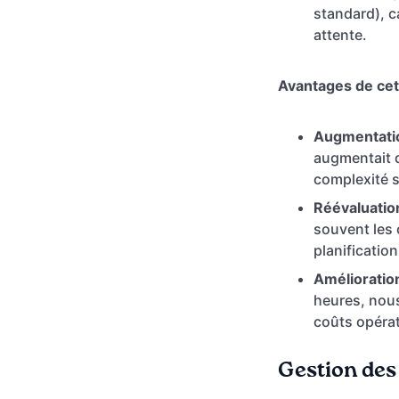
standard), c
attente.
Avantages de cett
Augmentatio
augmentait d
complexité 
Réévaluation 
souvent les 
planificatio
Amélioration 
heures, nous
coûts opéra
Gestion des