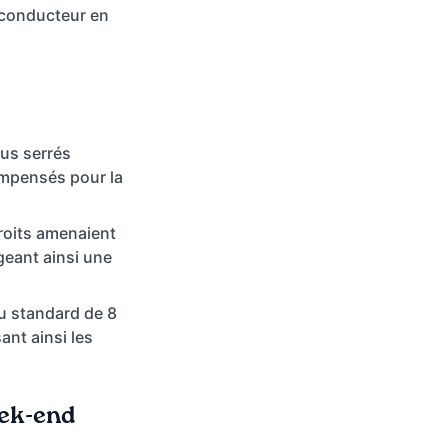
n conducteur en
us serrés
ompensés pour la
roits amenaient
geant ainsi une
au standard de 8
ant ainsi les
eek-end