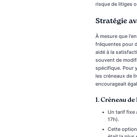
risque de litiges
Stratégie av
À mesure que l'en
fréquentes pour d
aidé à la satisfac
souvent de modifie
spécifique. Pour 
les créneaux de l
encourageait égale
1.
Créneau de 
Un tarif fix
17h).
Cette option 
était la plu