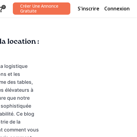
Créer Une Annonce
S'inscrire
Connexion
0
Gratuite
a location :
la logistique
ns et les
me des tables,
s élévateurs à
sure que notre
 sophistiquée
abilité. Ce blog
trie de la
uant comment vous