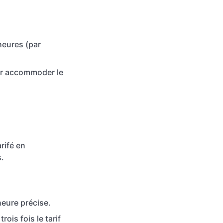
heures (par
ur accommoder le
arifé en
s.
heure précise.
rois fois le tarif