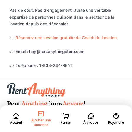
Pas de coût. Pas d'engagement. Juste une véritable
expertise de personnes qui sont dans le secteur de la
location depuis des décennies.
👉
Réservez une session gratuite de Coach de location
👉 Email : hey@rentanythingstore.com
👉 Téléphone : 1-833-234-RENT
Rent
Anything
from
Anyone
!
DOWNLOAD ON THE
GET IT ON
Ajouter une
App Store
Google Play
Accueil
Panier
À propos
Rejoindre
annonce