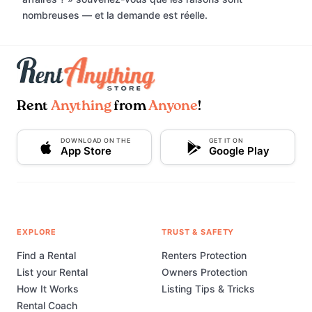
nombreuses — et la demande est réelle.
Rent
Anything
from
Anyone
!
DOWNLOAD ON THE
GET IT ON
App Store
Google Play
EXPLORE
TRUST & SAFETY
Find a Rental
Renters Protection
List your Rental
Owners Protection
How It Works
Listing Tips & Tricks
Rental Coach