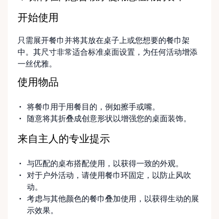
reliable equipment, flexible rental options, and
开始使用
friendly local service to help make your event run
smoothly from start to finish. If you can’t find
只需展开餐巾并将其放在桌子上或您想要的餐巾架
exactly what you’re looking for on our site, just
中。其尺寸非常适合标准桌面设置，为任何活动增添
send us a message. We’re always happy to source
一丝优雅。
additional items or help you find the right solution
for your event. Local. Flexible. Reliable. That’s
使用物品
Ottawa Valley Event Rentals — helping make special
moments even better across the Ottawa Valley.
将餐巾用于用餐目的，例如擦手或嘴。
随意将其折叠成创意形状以增强您的桌面装饰。
来自主人的专业提示
与匹配的桌布搭配使用，以获得一致的外观。
对于户外活动，请使用餐巾环固定，以防止风吹
动。
考虑与其他颜色的餐巾叠加使用，以获得生动的展
示效果。