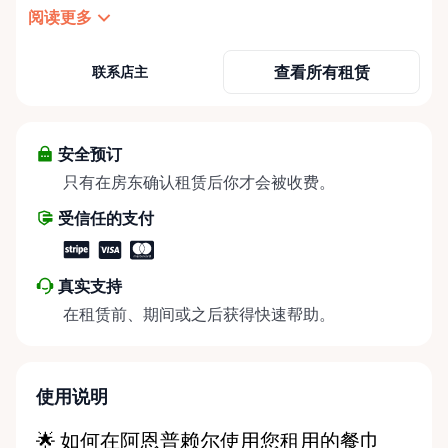
in Arnprior, Ontario, proudly serving the Ottawa
阅读更多
Valley and surrounding communities. We help make
weddings, backyard parties, corporate events,
查看所有租赁
联系店主
family celebrations, and community gatherings
easy, affordable, and memorable. We serve
customers throughout the Ottawa Valley, including
Arnprior, Renfrew, Pembroke, Almonte, Carleton
安全预订
Place, Deep River, Petawawa, White Lake, and
只有在房东确认租赁后你才会被收费。
surrounding rural communities. Whether you’re
受信任的支付
planning a small backyard get-together or a larger
special event, we’re here to help. We offer
convenient self-serve pickup and drop-off at our
真实支持
Rent Anything Store Trading Post, making it easy
在租赁前、期间或之后获得快速帮助。
for DIY planners to stay on schedule and on budget.
Prefer a hands-off approach? We also provide
delivery and pickup services throughout the Ottawa
Valley for added convenience. At Ottawa Valley Event
使用说明
Rentals, we’re passionate about events and the
moments that bring people together. We focus on
🌟 如何在阿恩普赖尔使用您租用的餐巾