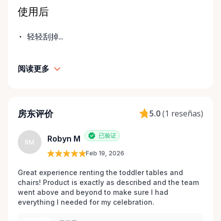
使用后
轻轻刮掉...
阅读更多
房东评价
5.0
(
1 reseñas
)
已验证
Robyn M
RM
Feb 19, 2026
Great experience renting the toddler tables and 
chairs! Product is exactly as described and the team 
went above and beyond to make sure I had 
everything I needed for my celebration. 