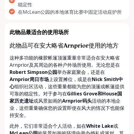
稳定性
在McLean公园的本地体育比赛中固定活动庇护所
此物品最适合的使用场所
此物品可在安大略省Arnprior使用的地方
这种多功能的橡胶帐篷顶篷重量非常适合在安大略省
Arnprior及其周边的各种户外场所使用。无论您是在
Robert Simpson公园
举办家庭聚会，还是在
Arnprior周日市场
上设置摊位，或是在
Nick Smith中
心
组织社区活动，这些重量都能为您的顶篷或帐篷提供
可靠的稳定性。对于参与在
Gillies Grove和House国
家历史遗址
或风景如画的
Arnprior码头
活动的本地企
业，这些重量确保您的设置即使在风大的情况下也能保
持安全。
此外，它们非常适合个人活动，如在
White Lake
或
McLean公园
的风景如画的环境中举办婚礼或派对。其