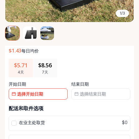
1/3
$1.43
每日均价
$5.71
$8.56
4天
7天
开始日期
结束日期
日
日
配送和取件选项
期
期
输
输
在业主处取货
$0
入
入