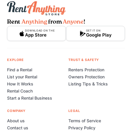
Rent
Anything
from
Anyone
!
DOWNLOAD ON THE
GET IT ON
App Store
Google Play
EXPLORE
TRUST & SAFETY
Find a Rental
Renters Protection
List your Rental
Owners Protection
How It Works
Listing Tips & Tricks
Rental Coach
Start a Rental Business
COMPANY
LEGAL
About us
Terms of Service
Contact us
Privacy Policy