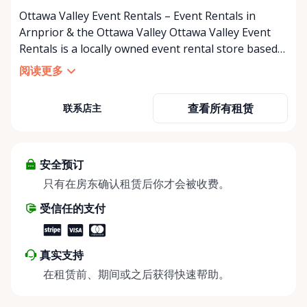
Ottawa Valley Event Rentals – Event Rentals in
Arnprior & the Ottawa Valley Ottawa Valley Event
Rentals is a locally owned event rental store based
in Arnprior, Ontario, proudly serving the Ottawa
阅读更多
Valley and surrounding communities. We help make
weddings, backyard parties, corporate events,
查看所有租赁
联系店主
family celebrations, and community gatherings
easy, affordable, and memorable. We serve
customers throughout the Ottawa Valley, including
Arnprior, Renfrew, Pembroke, Almonte, Carleton
安全预订
Place, Deep River, Petawawa, White Lake, and
只有在房东确认租赁后你才会被收费。
surrounding rural communities. Whether you’re
受信任的支付
planning a small backyard get-together or a larger
special event, we’re here to help. We offer
convenient self-serve pickup and drop-off at our
真实支持
Rent Anything Store Trading Post, making it easy
在租赁前、期间或之后获得快速帮助。
for DIY planners to stay on schedule and on budget.
Prefer a hands-off approach? We also provide