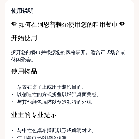
delivery and pickup services throughout the Ottawa
Valley for added convenience. At Ottawa Valley Event
使用说明
Rentals, we’re passionate about events and the
moments that bring people together. We focus on
🧡 如何在阿恩普赖尔使用您的租用餐巾 🧡
reliable equipment, flexible rental options, and
开始使用
friendly local service to help make your event run
smoothly from start to finish. If you can’t find
拆开您的餐巾并根据您的风格展开。适合正式场合或
exactly what you’re looking for on our site, just
休闲聚会。
send us a message. We’re always happy to source
additional items or help you find the right solution
使用物品
for your event. Local. Flexible. Reliable. That’s
Ottawa Valley Event Rentals — helping make special
放置在桌子上或用于装饰目的。
moments even better across the Ottawa Valley.
以创造性的方式折叠以增强桌面美感。
与其他颜色混搭以创造独特的外观。
业主的专业提示
与中性色桌布搭配以形成鲜明对比。
使用餐巾环以增添优雅。