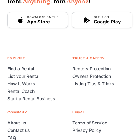
Rent
Anything
from
Anyone
!
DOWNLOAD ON THE
GET IT ON
App Store
Google Play
EXPLORE
TRUST & SAFETY
Find a Rental
Renters Protection
List your Rental
Owners Protection
How It Works
Listing Tips & Tricks
Rental Coach
Start a Rental Business
COMPANY
LEGAL
About us
Terms of Service
Contact us
Privacy Policy
FAQ