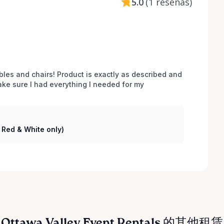
5.0
(
1 reseñas
)
bles and chairs! Product is exactly as described and 
e sure I had everything I needed for my 
( Red & White only)
Ottawa Valley Event Rentals 的其他租赁