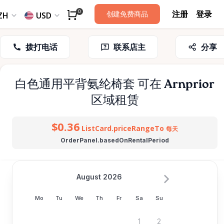
注册
登录
0
创建免费商品
ZH
USD
拨打电话
联系店主
分享
白色通用平背氨纶椅套
可在 Arnprior
区域租赁
$0.36
ListCard.priceRangeTo
每天
OrderPanel.basedOnRentalPeriod
August 2026
Mo
Tu
We
Th
Fr
Sa
Su
1
2