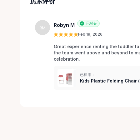
房东评价
已验证
Robyn M
RM
Feb 19, 2026
Great experience renting the toddler ta
the team went above and beyond to mak
celebration. 
已租用：
Kids Plastic Folding Chair 