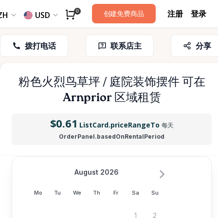
注册
登录
0
创建免费商品
ZH
USD
拨打电话
联系店主
分享
粉色火烈鸟草坪
​/​
庭院装饰摆件
可在
Arnprior 区域租赁
$0.61
ListCard.priceRangeTo
每天
OrderPanel.basedOnRentalPeriod
August 2026
Mo
Tu
We
Th
Fr
Sa
Su
1
2