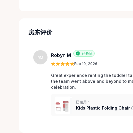
房东评价
已验证
Robyn M
RM
Feb 19, 2026
Great experience renting the toddler ta
the team went above and beyond to mak
celebration. 
已租用：
Kids Plastic Folding Chair 