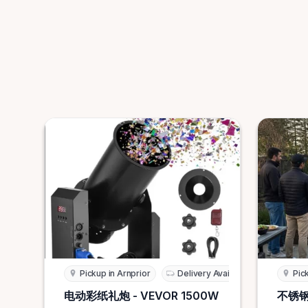
Pickup in Arnprior
Delivery Available
Pic
电动彩纸礼炮 - VEVOR 1500W
不锈钢