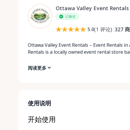
Ottawa Valley Event Rentals
已验证
(
1
评论
)
327
商
5.0
Ottawa Valley Event Rentals – Event Rentals in
Rentals is a locally owned event rental store b
阅读更多
使用说明
开始使用