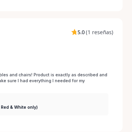
5.0
(
1 reseñas
)
bles and chairs! Product is exactly as described and 
e sure I had everything I needed for my 
( Red & White only)