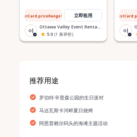
$8
$13
立即租用
ListCard.priceRangeTo
ListCard.
每天
Ottawa Valley Event Rentals |
O|
O|
5.0
(1 条评价)
推荐用途
罗伯特·辛普森公园的生日派对
马达瓦斯卡河畔夏日烧烤
阿恩普赖尔码头的海滩主题活动