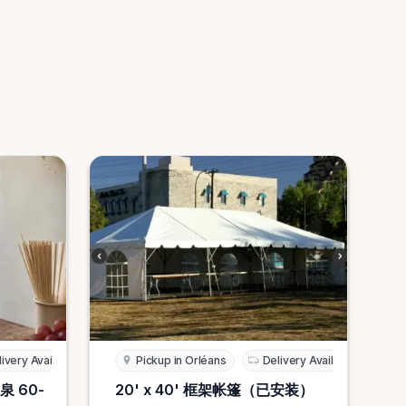
ivery Available
Pickup in Orléans
Delivery Available
泉 60-
20' x 40' 框架帐篷（已安装）