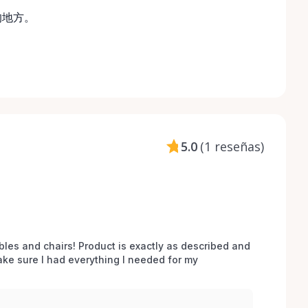
的地方。
5.0
(
1 reseñas
)
bles and chairs! Product is exactly as described and 
e sure I had everything I needed for my 