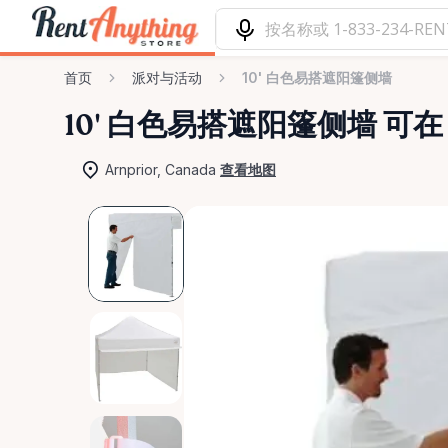
首页
派对与活动
10' 白色易搭遮阳篷侧墙
10'
白色易搭遮阳篷侧墙
可在 
Arnprior, Canada
查看地图