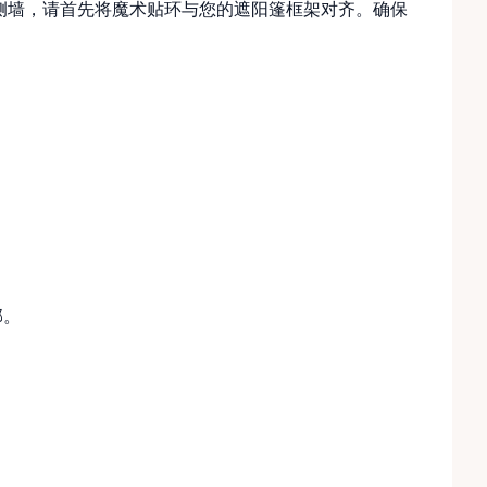
搭遮阳篷侧墙，请首先将魔术贴环与您的遮阳篷框架对齐。确保
部。