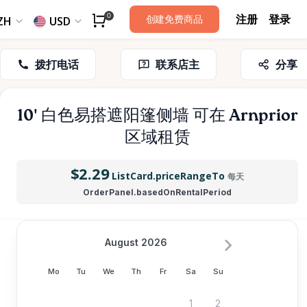
注册
登录
0
创建免费商品
ZH
USD
拨打电话
联系店主
分享
10'
白色易搭遮阳篷侧墙
可在 Arnprior
区域租赁
$2.29
ListCard.priceRangeTo
每天
OrderPanel.basedOnRentalPeriod
August 2026
Mo
Tu
We
Th
Fr
Sa
Su
1
2