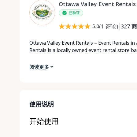
Ottawa Valley Event Rentals
已验证
(
1
评论
)
327
商
5.0
Ottawa Valley Event Rentals – Event Rentals in
Rentals is a locally owned event rental store b
阅读更多
使用说明
开始使用