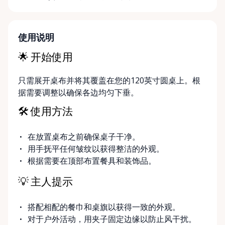
Prefer a hands-off approach? We also provide
delivery and pickup services throughout the Ottawa
Valley for added convenience. At Ottawa Valley Event
使用说明
Rentals, we’re passionate about events and the
🌟 开始使用
moments that bring people together. We focus on
reliable equipment, flexible rental options, and
只需展开桌布并将其覆盖在您的120英寸圆桌上。根
friendly local service to help make your event run
据需要调整以确保各边均匀下垂。
smoothly from start to finish. If you can’t find
exactly what you’re looking for on our site, just
🛠 使用方法
send us a message. We’re always happy to source
additional items or help you find the right solution
在放置桌布之前确保桌子干净。
for your event. Local. Flexible. Reliable. That’s
用手抚平任何皱纹以获得整洁的外观。
Ottawa Valley Event Rentals — helping make special
根据需要在顶部布置餐具和装饰品。
moments even better across the Ottawa Valley.
💡 主人提示
搭配相配的餐巾和桌旗以获得一致的外观。
对于户外活动，用夹子固定边缘以防止风干扰。