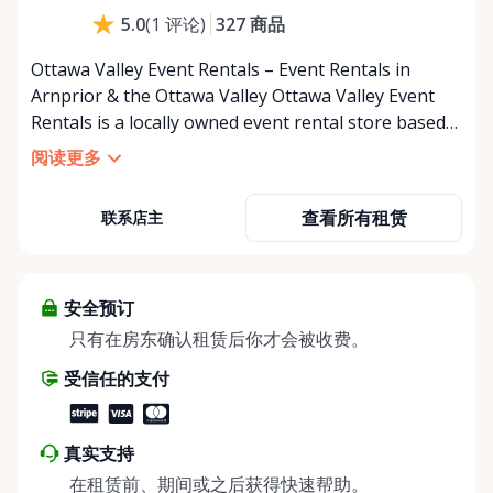
327
商品
5.0
(
1
评论
)
Ottawa Valley Event Rentals – Event Rentals in
Arnprior & the Ottawa Valley Ottawa Valley Event
Rentals is a locally owned event rental store based
in Arnprior, Ontario, proudly serving the Ottawa
阅读更多
Valley and surrounding communities. We help make
weddings, backyard parties, corporate events,
查看所有租赁
联系店主
family celebrations, and community gatherings
easy, affordable, and memorable. We serve
customers throughout the Ottawa Valley, including
Arnprior, Renfrew, Pembroke, Almonte, Carleton
安全预订
Place, Deep River, Petawawa, White Lake, and
只有在房东确认租赁后你才会被收费。
surrounding rural communities. Whether you’re
受信任的支付
planning a small backyard get-together or a larger
special event, we’re here to help. We offer
convenient self-serve pickup and drop-off at our
真实支持
Rent Anything Store Trading Post, making it easy
在租赁前、期间或之后获得快速帮助。
for DIY planners to stay on schedule and on budget.