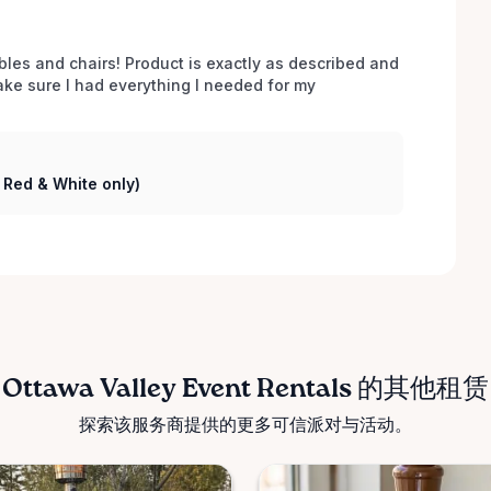
bles and chairs! Product is exactly as described and 
e sure I had everything I needed for my 
( Red & White only)
Ottawa Valley Event Rentals 的其他租赁
探索该服务商提供的更多可信派对与活动。