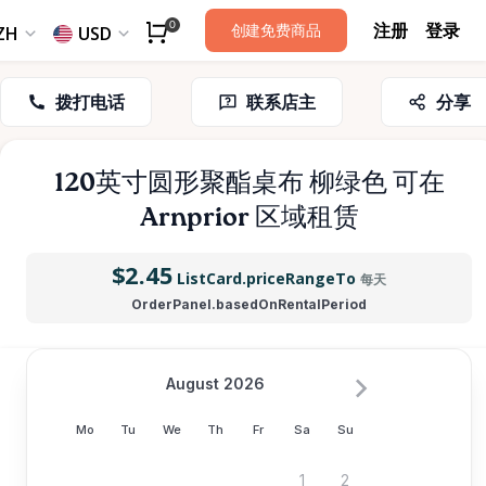
注册
登录
0
创建免费商品
ZH
USD
拨打电话
联系店主
分享
120英寸圆形聚酯桌布
柳绿色
可在
Arnprior 区域租赁
$2.45
ListCard.priceRangeTo
每天
OrderPanel.basedOnRentalPeriod
August 2026
Mo
Tu
We
Th
Fr
Sa
Su
1
2