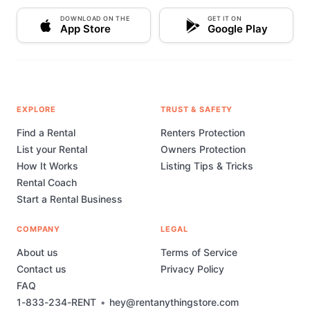
DOWNLOAD ON THE
GET IT ON
App Store
Google Play
EXPLORE
TRUST & SAFETY
Find a Rental
Renters Protection
List your Rental
Owners Protection
How It Works
Listing Tips & Tricks
Rental Coach
Start a Rental Business
COMPANY
LEGAL
About us
Terms of Service
Contact us
Privacy Policy
FAQ
1-833-234-RENT
•
hey@rentanythingstore.com