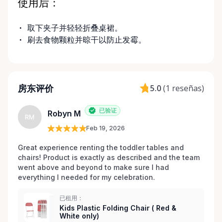
使用后：
取下夹子并轻轻折叠桌裙。
刷去食物颗粒并晾干以防止发霉。
房东评价
5.0
(
1 reseñas
)
已验证
Robyn M
RM
Feb 19, 2026
Great experience renting the toddler tables and 
chairs! Product is exactly as described and the team 
went above and beyond to make sure I had 
everything I needed for my celebration. 
已租用：
Kids Plastic Folding Chair ( Red &
White only)