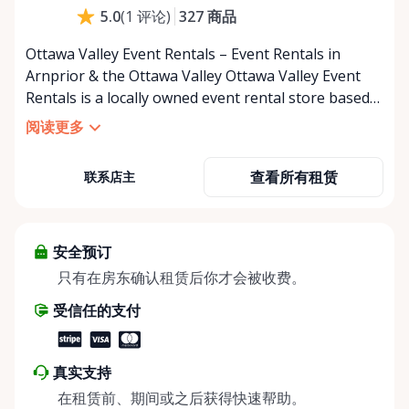
327
商品
5.0
(
1
评论
)
Ottawa Valley Event Rentals – Event Rentals in
Arnprior & the Ottawa Valley Ottawa Valley Event
Rentals is a locally owned event rental store based
in Arnprior, Ontario, proudly serving the Ottawa
阅读更多
Valley and surrounding communities. We help make
weddings, backyard parties, corporate events,
查看所有租赁
联系店主
family celebrations, and community gatherings
easy, affordable, and memorable. We serve
customers throughout the Ottawa Valley, including
Arnprior, Renfrew, Pembroke, Almonte, Carleton
安全预订
Place, Deep River, Petawawa, White Lake, and
只有在房东确认租赁后你才会被收费。
surrounding rural communities. Whether you’re
受信任的支付
planning a small backyard get-together or a larger
special event, we’re here to help. We offer
convenient self-serve pickup and drop-off at our
真实支持
Rent Anything Store Trading Post, making it easy
在租赁前、期间或之后获得快速帮助。
for DIY planners to stay on schedule and on budget.