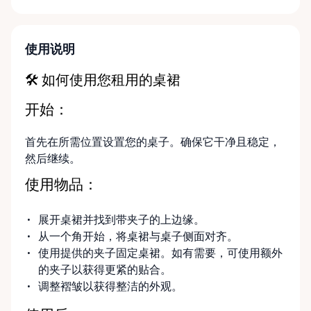
Prefer a hands-off approach? We also provide
delivery and pickup services throughout the Ottawa
Valley for added convenience. At Ottawa Valley Event
使用说明
Rentals, we’re passionate about events and the
moments that bring people together. We focus on
🛠 如何使用您租用的桌裙
reliable equipment, flexible rental options, and
开始：
friendly local service to help make your event run
smoothly from start to finish. If you can’t find
首先在所需位置设置您的桌子。确保它干净且稳定，
exactly what you’re looking for on our site, just
然后继续。
send us a message. We’re always happy to source
additional items or help you find the right solution
使用物品：
for your event. Local. Flexible. Reliable. That’s
Ottawa Valley Event Rentals — helping make special
展开桌裙并找到带夹子的上边缘。
moments even better across the Ottawa Valley.
从一个角开始，将桌裙与桌子侧面对齐。
使用提供的夹子固定桌裙。如有需要，可使用额外
的夹子以获得更紧的贴合。
调整褶皱以获得整洁的外观。