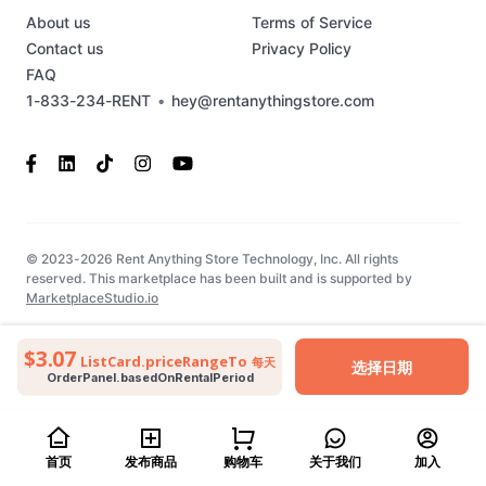
About us
Terms of Service
Contact us
Privacy Policy
FAQ
1-833-234-RENT
•
hey@rentanythingstore.com
© 2023-2026 Rent Anything Store Technology, Inc. All rights
reserved. This marketplace has been built and is supported by
MarketplaceStudio.io
$3.07
ListCard.priceRangeTo
每天
选择日期
OrderPanel.basedOnRentalPeriod
首页
发布商品
购物车
关于我们
加入