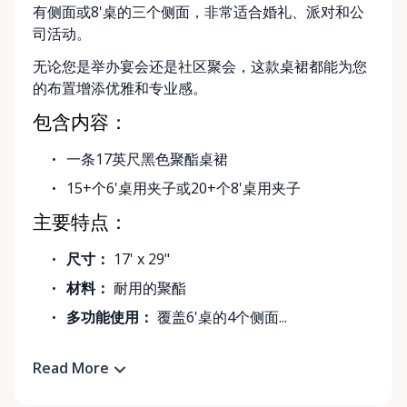
有侧面或8'桌的三个侧面，非常适合婚礼、派对和公
司活动。
无论您是举办宴会还是社区聚会，这款桌裙都能为您
的布置增添优雅和专业感。
包含内容：
一条17英尺黑色聚酯桌裙
15+个6'桌用夹子或20+个8'桌用夹子
主要特点：
尺寸：
17' x 29"
材料：
耐用的聚酯
多功能使用：
覆盖6'桌的4个侧面...
Read More