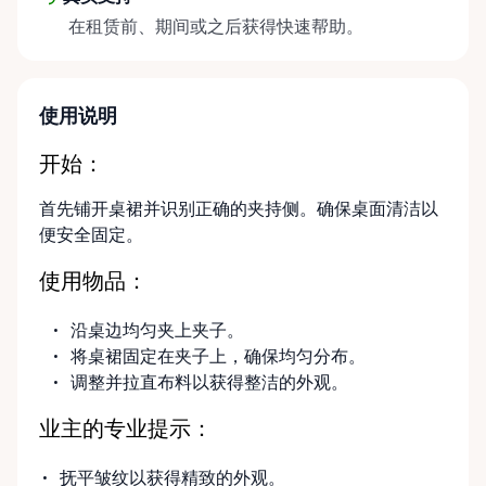
Rent Anything Store Trading Post, making it easy
在租赁前、期间或之后获得快速帮助。
for DIY planners to stay on schedule and on budget.
Prefer a hands-off approach? We also provide
delivery and pickup services throughout the Ottawa
Valley for added convenience. At Ottawa Valley Event
使用说明
Rentals, we’re passionate about events and the
moments that bring people together. We focus on
开始：
reliable equipment, flexible rental options, and
首先铺开桌裙并识别正确的夹持侧。确保桌面清洁以
friendly local service to help make your event run
便安全固定。
smoothly from start to finish. If you can’t find
exactly what you’re looking for on our site, just
使用物品：
send us a message. We’re always happy to source
additional items or help you find the right solution
沿桌边均匀夹上夹子。
for your event. Local. Flexible. Reliable. That’s
将桌裙固定在夹子上，确保均匀分布。
Ottawa Valley Event Rentals — helping make special
调整并拉直布料以获得整洁的外观。
moments even better across the Ottawa Valley.
业主的专业提示：
抚平皱纹以获得精致的外观。