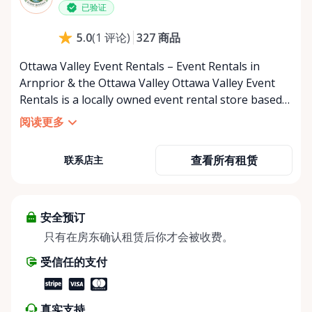
已验证
星期日
上午8:00 - 下午8:00
327
商品
5.0
(
1
评论
)
Ottawa Valley Event Rentals – Event Rentals in
Arnprior & the Ottawa Valley Ottawa Valley Event
Rentals is a locally owned event rental store based
in Arnprior, Ontario, proudly serving the Ottawa
阅读更多
Valley and surrounding communities. We help make
weddings, backyard parties, corporate events,
查看所有租赁
联系店主
family celebrations, and community gatherings
easy, affordable, and memorable. We serve
customers throughout the Ottawa Valley, including
Arnprior, Renfrew, Pembroke, Almonte, Carleton
安全预订
Place, Deep River, Petawawa, White Lake, and
只有在房东确认租赁后你才会被收费。
surrounding rural communities. Whether you’re
受信任的支付
planning a small backyard get-together or a larger
special event, we’re here to help. We offer
convenient self-serve pickup and drop-off at our
真实支持