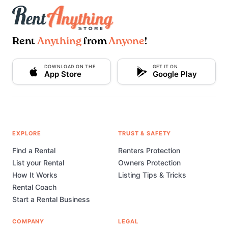
Rent
Anything
from
Anyone
!
DOWNLOAD ON THE
GET IT ON
App Store
Google Play
EXPLORE
TRUST & SAFETY
Find a Rental
Renters Protection
List your Rental
Owners Protection
How It Works
Listing Tips & Tricks
Rental Coach
Start a Rental Business
COMPANY
LEGAL