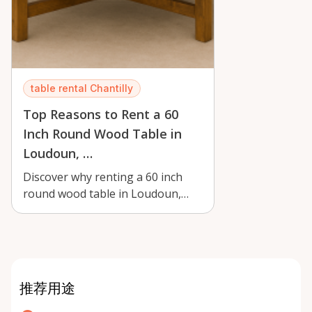
table rental Chantilly
Top Reasons to Rent a 60
Inch Round Wood Table in
Loudoun, …
Discover why renting a 60 inch
round wood table in Loudoun,
Fairfax or DC is perfect for your
next …
推荐用途