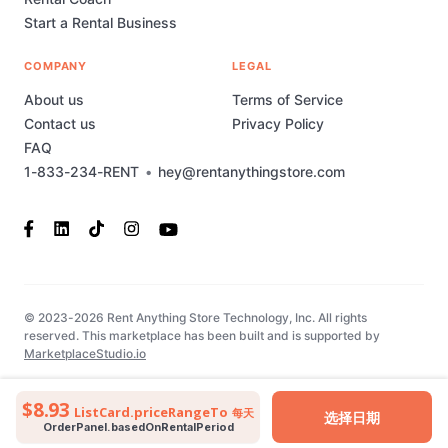
Start a Rental Business
COMPANY
LEGAL
About us
Terms of Service
Contact us
Privacy Policy
FAQ
1-833-234-RENT
•
hey@rentanythingstore.com
© 2023-2026 Rent Anything Store Technology, Inc. All rights
reserved. This marketplace has been built and is supported by
MarketplaceStudio.io
$8.93
ListCard.priceRangeTo
每天
选择日期
OrderPanel.basedOnRentalPeriod