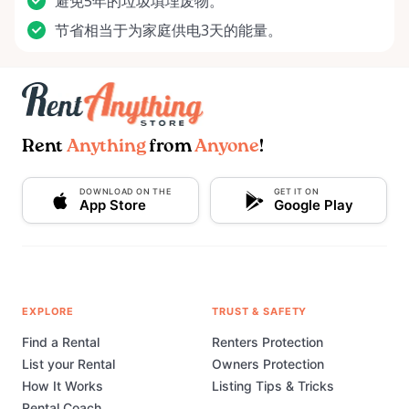
避免5年的垃圾填埋废物。
节省相当于为家庭供电3天的能量。
Rent
Anything
from
Anyone
!
DOWNLOAD ON THE
GET IT ON
App Store
Google Play
EXPLORE
TRUST & SAFETY
Find a Rental
Renters Protection
List your Rental
Owners Protection
How It Works
Listing Tips & Tricks
Rental Coach