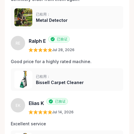
已租用：
Metal Detector
已验证
Ralph E
RE
Jul 28, 2026
Good price for a highly rated machine. 
已租用：
Bissell Carpet Cleaner
已验证
Elias K
EK
Jul 14, 2026
Excellent service 