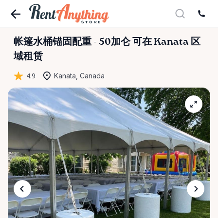
帐篷水桶锚固配重
-
50加仑
可在 Kanata 区
域租赁
4.9
Kanata, Canada