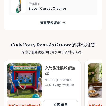
已租用：
Bissell Carpet Cleaner
查看更多评论
Cody Party Rentals Ottawa的其他租赁
探索该服务商提供的更多可信派对与活动。
充气足球踢球靶游
戏
Pickup in Kanata
Delivery Available
$31
$6
立即租用
ListCard.priceRangeTo
ListCard.pr
每天