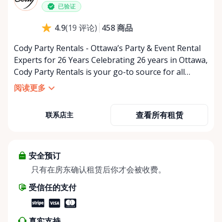
星期五
上午9:00 - 下午5:00
已验证
星期六
上午9:00 - 下午2:00
458
商品
4.9
(
19
评论
)
星期日
休息
Cody Party Rentals - Ottawa’s Party & Event Rental
Experts for 26 Years Celebrating 26 years in Ottawa,
Cody Party Rentals is your go-to source for all
things party and event rentals. We’re proud to be a
阅读更多
partner of Rent Anything, expanding our offerings
to include a variety of extra items on the platform.
查看所有租赁
联系店主
At Cody Party Rentals, we believe in the power of
sharing—giving others the chance to rent out their
items and experience the benefits of renting. It’s
about more than just saving money; it’s about
安全预订
helping people enjoy more for less while making a
只有在房东确认租赁后你才会被收费。
positive impact on the environment. By choosing to
受信任的支付
share instead of buy, we’re all doing our part to
make things easier on Mother Nature.
真实支持