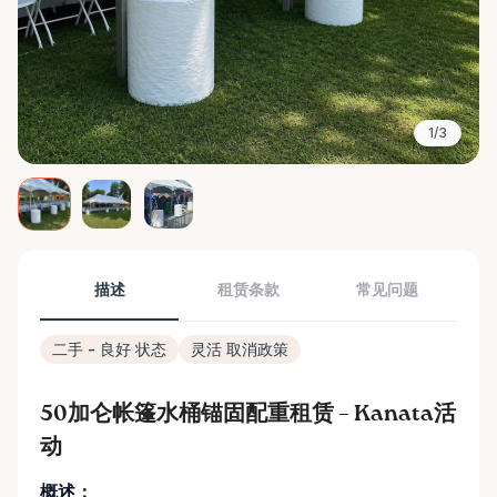
1/3
描述
租赁条款
常见问题
二手 - 良好 状态
灵活 取消政策
50加仑帐篷水桶锚固配重租赁 – Kanata活
动
概述：