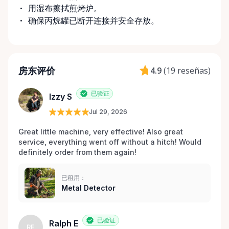
用湿布擦拭煎烤炉。
确保丙烷罐已断开连接并安全存放。
房东评价
4.9
(
19 reseñas
)
已验证
Izzy S
Jul 29, 2026
Great little machine, very effective! Also great 
service, everything went off without a hitch! Would 
definitely order from them again! 
已租用：
Metal Detector
已验证
Ralph E
RE