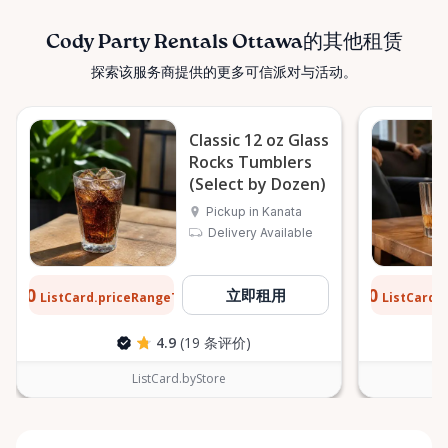
Cody Party Rentals Ottawa的其他租赁
探索该服务商提供的更多可信派对与活动。
Classic 12 oz Glass
Rocks Tumblers
(Select by Dozen)
Pickup in Kanata
Delivery Available
$0.10
$0.10
立即租用
ListCard.priceRangeTo
ListCard.
每天
4.9
(19 条评价)
ListCard.byStore