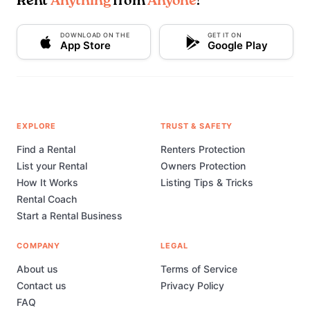
Rent
Anything
from
Anyone
!
DOWNLOAD ON THE
GET IT ON
App Store
Google Play
EXPLORE
TRUST & SAFETY
Find a Rental
Renters Protection
List your Rental
Owners Protection
How It Works
Listing Tips & Tricks
Rental Coach
Start a Rental Business
COMPANY
LEGAL
About us
Terms of Service
Contact us
Privacy Policy
FAQ