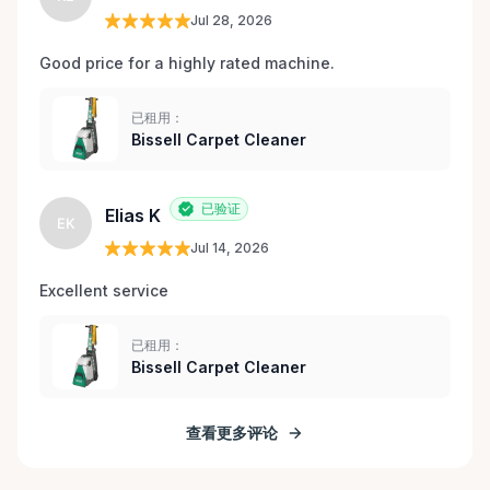
Jul 28, 2026
Good price for a highly rated machine. 
已租用：
Bissell Carpet Cleaner
已验证
Elias K
EK
Jul 14, 2026
Excellent service 
已租用：
Bissell Carpet Cleaner
查看更多评论