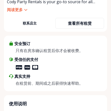
Cody Party Rentals is your go-to source for all
things party and event rentals. We’re proud to be a
阅读更多
partner of Rent Anything, expanding our offerings
to include a variety of extra items on the platform.
查看所有租赁
联系店主
At Cody Party Rentals, we believe in the power of
sharing—giving others the chance to rent out their
items and experience the benefits of renting. It’s
about more than just saving money; it’s about
安全预订
helping people enjoy more for less while making a
只有在房东确认租赁后你才会被收费。
positive impact on the environment. By choosing to
受信任的支付
share instead of buy, we’re all doing our part to
make things easier on Mother Nature.
真实支持
在租赁前、期间或之后获得快速帮助。
使用说明