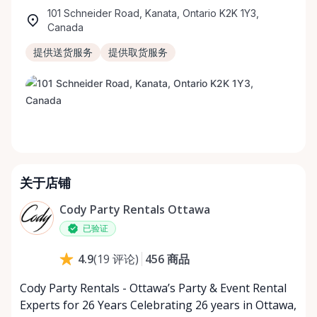
101 Schneider Road, Kanata, Ontario K2K 1Y3,
Canada
提供送货服务
提供取货服务
关于店铺
Cody Party Rentals Ottawa
已验证
456
商品
4.9
(
19
评论
)
Cody Party Rentals - Ottawa’s Party & Event Rental
Experts for 26 Years Celebrating 26 years in Ottawa,