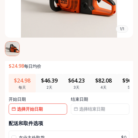
1/1
$24.98
每日均价
$24.98
$46.39
$64.23
$82.08
$96.3
每天
2天
3天
4天
5天
开始日期
结束日期
日
日
配送和取件选项
期
期
输
输
在业主处取货
$0