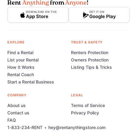
Rent
Anything
from
Anyone
!
DOWNLOAD ON THE
GET IT ON
App Store
Google Play
EXPLORE
TRUST & SAFETY
Find a Rental
Renters Protection
List your Rental
Owners Protection
How It Works
Listing Tips & Tricks
Rental Coach
Start a Rental Business
COMPANY
LEGAL
About us
Terms of Service
Contact us
Privacy Policy
FAQ
1-833-234-RENT
•
hey@rentanythingstore.com