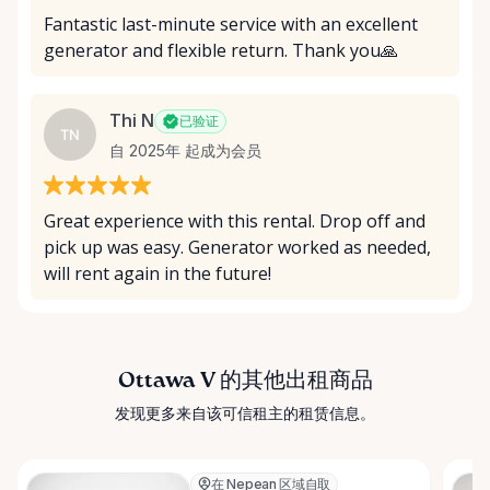
Fantastic last-minute service with an excellent
generator and flexible return. Thank you🙏
Thi N
已验证
TN
自 2025年 起成为会员
Great experience with this rental. Drop off and
pick up was easy. Generator worked as needed,
will rent again in the future!
Ottawa V 的其他出租商品
发现更多来自该可信租主的租赁信息。
在 Nepean 区域自取