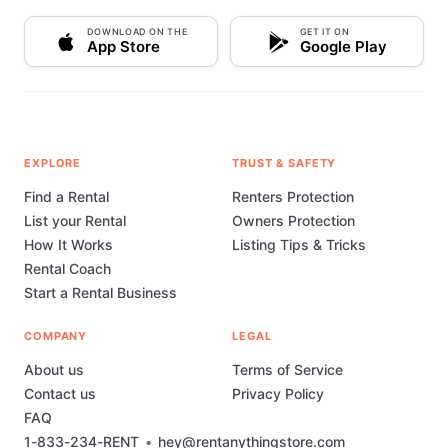
DOWNLOAD ON THE
GET IT ON
App Store
Google Play
EXPLORE
TRUST & SAFETY
Find a Rental
Renters Protection
List your Rental
Owners Protection
How It Works
Listing Tips & Tricks
Rental Coach
Start a Rental Business
COMPANY
LEGAL
About us
Terms of Service
Contact us
Privacy Policy
FAQ
1-833-234-RENT
•
hey@rentanythingstore.com