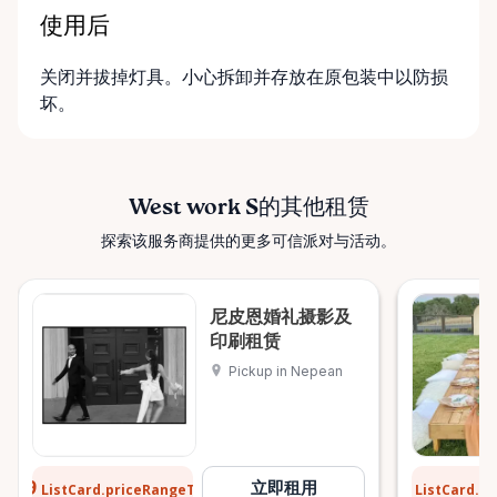
使用后
关闭并拔掉灯具。小心拆卸并存放在原包装中以防损
坏。
West work S的其他租赁
探索该服务商提供的更多可信派对与活动。
尼皮恩婚礼摄影及
印刷租赁
Pickup in Nepean
$129
$15
立即租用
ListCard.priceRangeTo
ListCard.p
每天