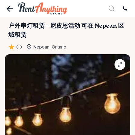
户外串灯租赁
–
尼皮恩活动
可在 Nepean 区
域租赁
0.0
Nepean, Ontario