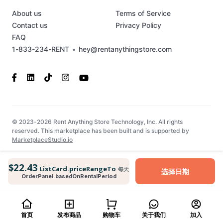
About us
Terms of Service
Contact us
Privacy Policy
FAQ
1-833-234-RENT
•
hey@rentanythingstore.com
© 2023-2026 Rent Anything Store Technology, Inc. All rights
reserved. This marketplace has been built and is supported by
MarketplaceStudio.io
$22.43
ListCard.priceRangeTo
每天
选择日期
OrderPanel.basedOnRentalPeriod
首页
发布商品
购物车
关于我们
加入