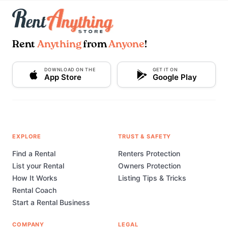
Rent
Anything
from
Anyone
!
DOWNLOAD ON THE
GET IT ON
App Store
Google Play
EXPLORE
TRUST & SAFETY
Find a Rental
Renters Protection
List your Rental
Owners Protection
How It Works
Listing Tips & Tricks
Rental Coach
Start a Rental Business
COMPANY
LEGAL