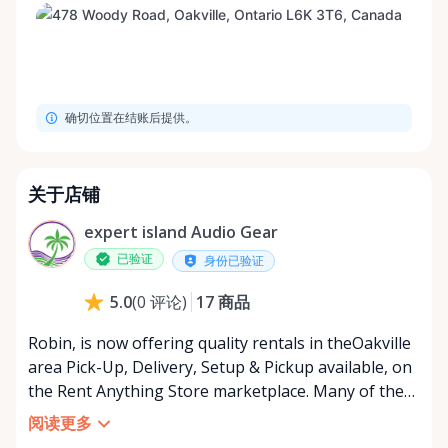
确切位置在结账后提供。
关于店铺
expert island Audio Gear
已验证
身份已验证
17
商品
5.0
(
0
评论
)
Robin, is now offering quality rentals in theOakville
area Pick-Up, Delivery, Setup & Pickup available, on
the Rent Anything Store marketplace. Many of the
professional audio products featured on my
阅读更多
YouTube channel expert island are now available