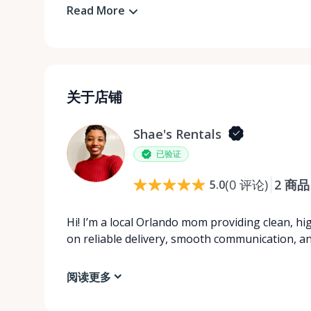
Read More
关于店铺
Shae's Rentals
已验证
(
0
评论
)
2
商品
5.0
Hi! I’m a local Orlando mom providing clean, hig
on reliable delivery, smooth communication, a
阅读更多