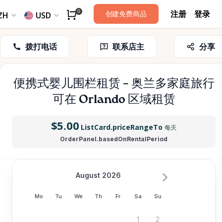
注册
登录
0
创建免费商品
ZH
USD
拨打电话
联系店主
分享
便携式婴儿围栏租赁
–
奥兰多家庭旅行
可在 Orlando 区域租赁
$5.00
ListCard.priceRangeTo
每天
OrderPanel.basedOnRentalPeriod
August 2026
Mo
Tu
We
Th
Fr
Sa
Su
1
2