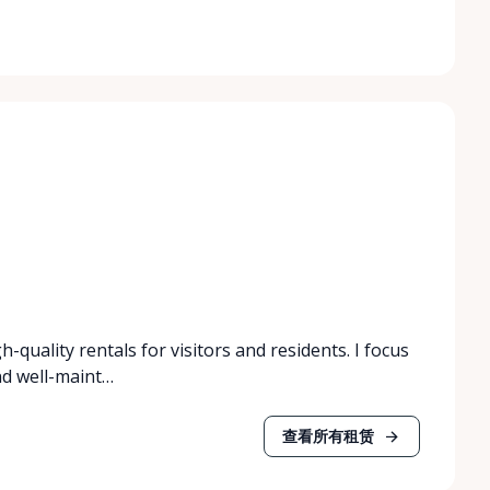
h-quality rentals for visitors and residents. I focus
nd well-maint…
查看所有租赁