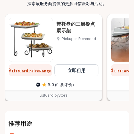
探索该服务商提供的更多可信派对与活动。
带托盘的三层餐点
展示架
Pickup in Richmond
$0.59
$0.64
立即租用
ListCard.priceRangeTo
ListCard.
每天
5.0
(0 条评价)
ListCard.byStore
推荐用途