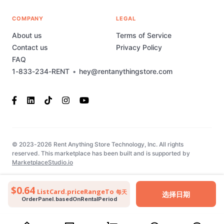
COMPANY
LEGAL
About us
Terms of Service
Contact us
Privacy Policy
FAQ
1-833-234-RENT
•
hey@rentanythingstore.com
© 2023-2026 Rent Anything Store Technology, Inc. All rights
reserved. This marketplace has been built and is supported by
MarketplaceStudio.io
$0.64
ListCard.priceRangeTo
每天
选择日期
OrderPanel.basedOnRentalPeriod