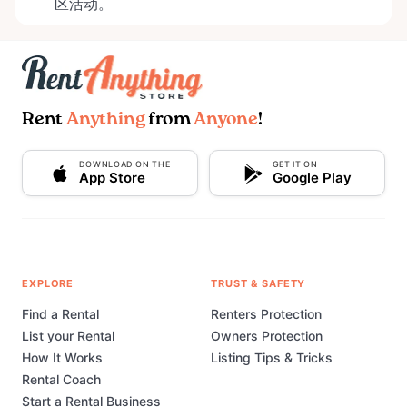
区活动。
Rent
Anything
from
Anyone
!
DOWNLOAD ON THE
GET IT ON
App Store
Google Play
EXPLORE
TRUST & SAFETY
Find a Rental
Renters Protection
List your Rental
Owners Protection
How It Works
Listing Tips & Tricks
Rental Coach
Start a Rental Business