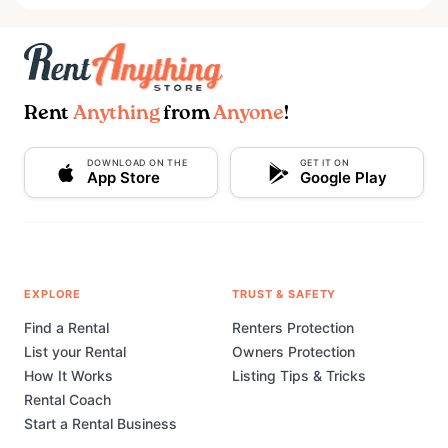
Rent
Anything
from
Anyone
!
DOWNLOAD ON THE
GET IT ON
App Store
Google Play
EXPLORE
TRUST & SAFETY
Find a Rental
Renters Protection
List your Rental
Owners Protection
How It Works
Listing Tips & Tricks
Rental Coach
Start a Rental Business