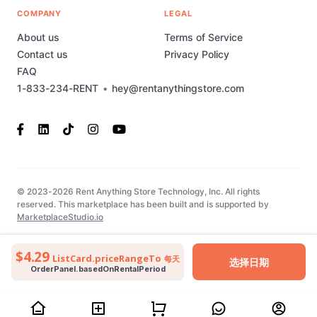
COMPANY
LEGAL
About us
Terms of Service
Contact us
Privacy Policy
FAQ
1-833-234-RENT
•
hey@rentanythingstore.com
© 2023-2026 Rent Anything Store Technology, Inc. All rights
reserved. This marketplace has been built and is supported by
MarketplaceStudio.io
$4.29
ListCard.priceRangeTo
每天
选择日期
OrderPanel.basedOnRentalPeriod