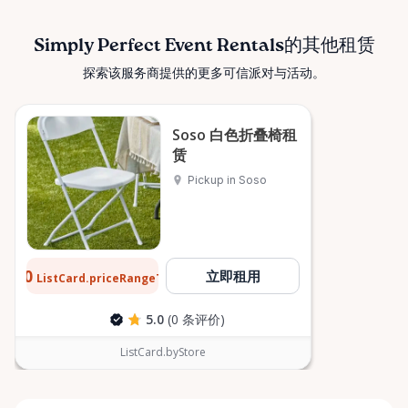
Simply Perfect Event Rentals的其他租赁
探索该服务商提供的更多可信派对与活动。
Soso 白色折叠椅租
赁
Pickup in Soso
$0.90
立即租用
ListCard.priceRangeTo
每天
5.0
(0 条评价)
ListCard.byStore