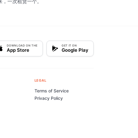
来，一次租赁一个。
DOWNLOAD ON THE
GET IT ON
App Store
Google Play
LEGAL
Terms of Service
Privacy Policy