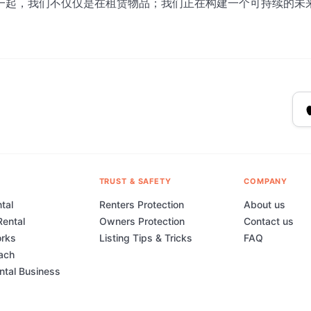
一起，我们不仅仅是在租赁物品；我们正在构建一个可持续的未
TRUST & SAFETY
COMPANY
tal
Renters Protection
About us
Rental
Owners Protection
Contact us
orks
Listing Tips & Tricks
FAQ
ach
ental Business