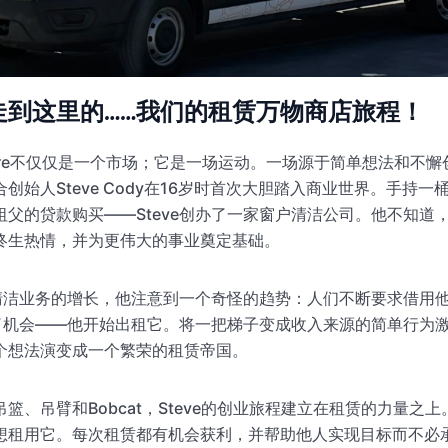
走到这里的……我们的租赁万物商店旅程！
ngStore不仅仅是一个市场；它是一场运动。一场源于简单想法和不
创始人Steve Cody在16岁时首次大胆踏入商业世界。手持
祖父的贷款购买——Steve创办了一家窗户清洁公司。他不知道
终生热情，并为更伟大的事业奠定基础。
窗户清洁业务的增长，他注意到一个奇怪的趋势：人们不断要求借用
看到了机会——他开始出租它。将一把梯子变成收入来源的简单行为
个想法演变成一个繁荣的租赁帝国。
篮、吊臂和Bobcat，Steve的创业旅程建立在租赁的力量之
想租用它。每次租赁都有机会获利，并帮助他人实现目标而不必