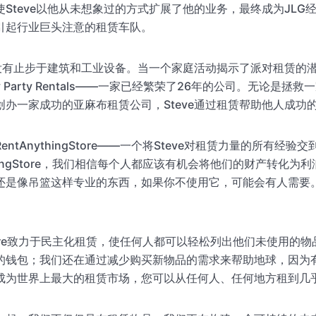
Steve以他从未想象过的方式扩展了他的业务，最终成为JLG经销
引起行业巨头注意的租赁车队。
并没有止步于建筑和工业设备。当一个家庭活动揭示了派对租赁的潜力
 Party Rentals——一家已经繁荣了26年的公司。无论是拯
创办一家成功的亚麻布租赁公司，Steve通过租赁帮助他人成功
ntAnythingStore——一个将Steve对租赁力量的所有经
thingStore，我们相信每个人都应该有机会将他们的财产转化为
还是像吊篮这样专业的东西，如果你不使用它，可能会有人需要
ngStore致力于民主化租赁，使任何人都可以轻松列出他们未使用的
的钱包；我们还在通过减少购买新物品的需求来帮助地球，因为
成为世界上最大的租赁市场，您可以从任何人、任何地方租到几