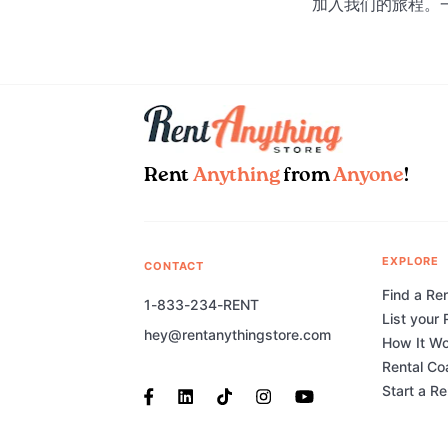
加入我们的旅程。
Rent
Anything
from
Anyone
!
EXPLORE
CONTACT
Find a Ren
1-833-234-RENT
List your 
hey@rentanythingstore.com
How It W
Rental Co
Start a R