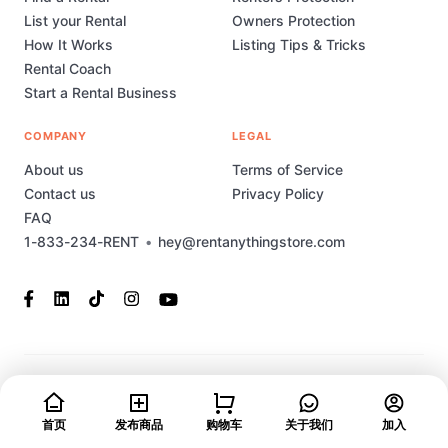
List your Rental
Owners Protection
How It Works
Listing Tips & Tricks
Rental Coach
Start a Rental Business
COMPANY
LEGAL
About us
Terms of Service
Contact us
Privacy Policy
FAQ
1-833-234-RENT
•
hey@rentanythingstore.com
© 2023-2026 Rent Anything Store Technology, Inc. All rights
reserved. This marketplace has been built and is supported by
MarketplaceStudio.io
首页
发布商品
购物车
关于我们
加入