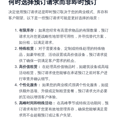
何时选择预订请求而非即时预订
决定使用预订请求还是即时预订取决于您的商业模式、库存和
客户期望。以下是一些预订请求可能是更好选择的场景：
有限库存：
如果您经常有高需求物品的有限数量，预订
请求允许您更战略性地管理可用性，并寻找替代方案，
如分租，以满足请求。
特殊租赁：
对于需要准备、定制或特殊处理的特殊物
品，如豪华租赁、活动设置或高价值设备，预订请求提
供了确保一切满足客户需求的机会。
高价值租赁：
在处理高价值物品时，如建筑设备或高端
活动租赁，预订请求使您能够在承诺预订之前对客户进
行审查并确认细节。
个性化服务：
如果您的商业模式强调个性化服务，如提
供额外选项、升级或定制租赁套餐，预订请求允许必要
的互动以增强客户体验。
高峰时间和特殊活动：
在高峰季节或特殊活动期间，预
订请求有助于您更有效地管理库存，确保您能够满足需
求而不会超额预订或让客户失望。