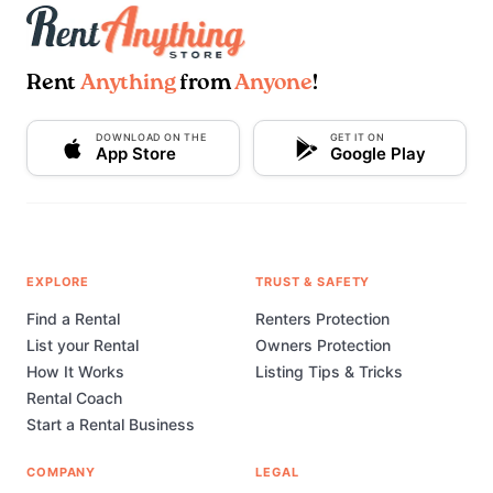
Rent
Anything
from
Anyone
!
DOWNLOAD ON THE
GET IT ON
App Store
Google Play
EXPLORE
TRUST & SAFETY
Find a Rental
Renters Protection
List your Rental
Owners Protection
How It Works
Listing Tips & Tricks
Rental Coach
Start a Rental Business
COMPANY
LEGAL