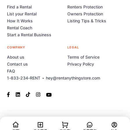
Find a Rental
Renters Protection
List your Rental
Owners Protection
How It Works
Listing Tips & Tricks
Rental Coach
Start a Rental Business
COMPANY
LEGAL
About us
Terms of Service
Contact us
Privacy Policy
FAQ
1-833-234-RENT
•
hey@rentanythingstore.com
© 2023-2026 Rent Anything Store Technology, Inc. All rights
reserved. This marketplace has been built and is supported by