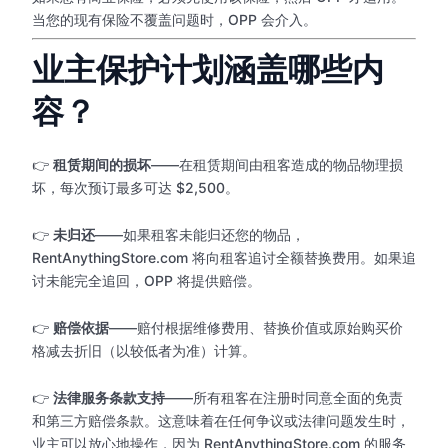
当您的现有保险不覆盖问题时，OPP 会介入。
业主保护计划涵盖哪些内
容？
👉
租赁期间的损坏
——在租赁期间由租客造成的物品物理损
坏，每次预订最多可达 $2,500。
👉
未归还
——如果租客未能归还您的物品，
RentAnythingStore.com 将向租客追讨全额替换费用。如果追
讨未能完全追回，OPP 将提供赔偿。
👉
赔偿依据
——赔付根据维修费用、替换价值或原始购买价
格减去折旧（以较低者为准）计算。
👉
法律服务条款支持
——所有租客在注册时同意全面的免责
和第三方赔偿条款。这意味着在任何争议或法律问题发生时，
业主可以放心地操作，因为 RentAnythingStore.com 的服务