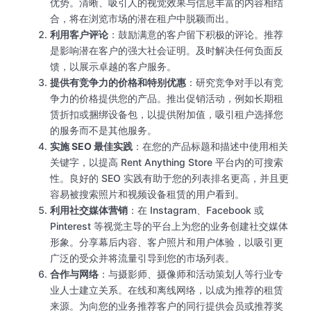
优势。清晰、吸引人的视觉效果与信息丰富的内容相结
合，将在浏览市场的潜在租户中脱颖而出。
利用客户评论
：鼓励满意的客户留下积极的评论。推荐
是影响潜在客户的强大社会证明。及时解决任何负面反
馈，以展示卓越的客户服务。
提供有竞争力的价格和特别优惠
：研究竞争对手以有竞
争力的价格提供您的产品。推出促销活动，例如长期租
赁折扣或捆绑设备包，以提供附加值，吸引租户选择您
的服务而不是其他服务。
实施 SEO 最佳实践
：在您的产品标题和描述中使用相关
关键字，以提高 Rent Anything Store 平台内的可搜索
性。良好的 SEO 实践有助于您的列表排名更高，并且更
容易被搜索照片和视频设备租赁的用户看到。
利用社交媒体营销
：在 Instagram、Facebook 或
Pinterest 等视觉主导的平台上为您的业务创建社交媒体
形象。分享幕后内容、客户照片和用户体验，以吸引更
广泛的受众并将流量引导到您的市场列表。
合作与网络
：与摄影师、摄像师和活动策划人等行业专
业人士建立关系。在线和离线网络，以成为推荐的租赁
来源。为向您的业务推荐客户的同行提供会员或推荐奖