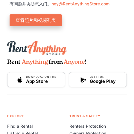
有问题并协助您入门。
hey@RentAnythingStore.com
查看照片和视频列表
Rent
Anything
from
Anyone
!
DOWNLOAD ON THE
GET IT ON
App Store
Google Play
EXPLORE
TRUST & SAFETY
Find a Rental
Renters Protection
List your Rental
Owners Protection