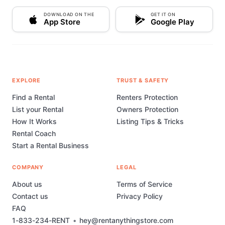
DOWNLOAD ON THE
GET IT ON
App Store
Google Play
EXPLORE
TRUST & SAFETY
Find a Rental
Renters Protection
List your Rental
Owners Protection
How It Works
Listing Tips & Tricks
Rental Coach
Start a Rental Business
COMPANY
LEGAL
About us
Terms of Service
Contact us
Privacy Policy
FAQ
1-833-234-RENT
•
hey@rentanythingstore.com