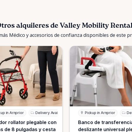
tros alquileres de Valley Mobility Renta
más Médico y accesorios de confianza disponibles de este p
kup in Arnprior
Delivery Available
Pickup in Arnprior
Del
or rollator plegable con
Banco de transferenci
s de 8 pulgadas y cesta
deslizante universal p