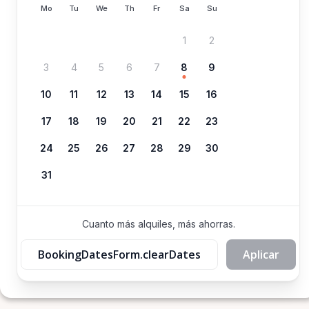
Mo
Tu
We
Th
Fr
Sa
Su
1
2
3
4
5
6
7
8
9
10
11
12
13
14
15
16
17
18
19
20
21
22
23
24
25
26
27
28
29
30
31
Cuanto más alquiles, más ahorras.
BookingDatesForm.clearDates
Aplicar