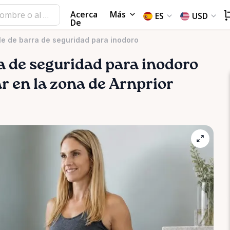
Acerca
Más
ES
USD
De
e de barra de seguridad para inodoro
a
de
seguridad
para
inodoro
ar en la zona de Arnprior