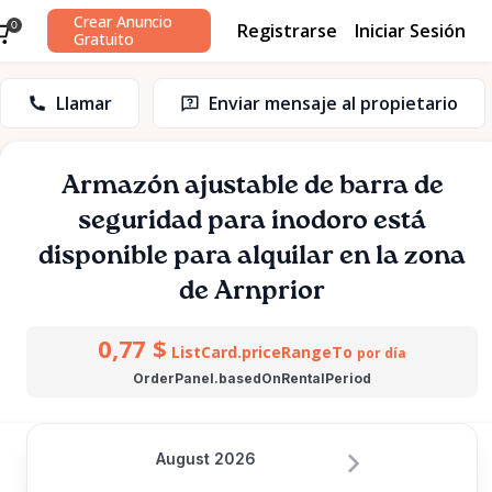
Crear Anuncio
Registrarse
Iniciar Sesión
0
Gratuito
Llamar
Enviar mensaje al propietario
Armazón
ajustable
de
barra
de
seguridad
para
inodoro
está
disponible para alquilar en la zona
de Arnprior
0,77 $
ListCard.priceRangeTo
por día
OrderPanel.basedOnRentalPeriod
August 2026