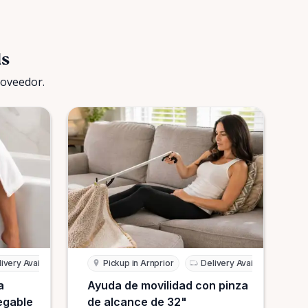
ls
roveedor.
ivery Available
Pickup in Arnprior
Delivery Available
a
Ayuda de movilidad con pinza
legable
de alcance de 32"