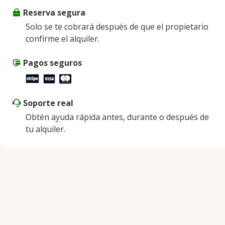
Reserva segura
Viernes
9:00 a. m. - 8:00 p. m.
Solo se te cobrará después de que el propietario
Sábado
9:00 a. m. - 8:00 p. m.
confirme el alquiler.
Domingo
9:00 a. m. - 8:00 p. m.
Pagos seguros
Soporte real
Obtén ayuda rápida antes, durante o después de
tu alquiler.