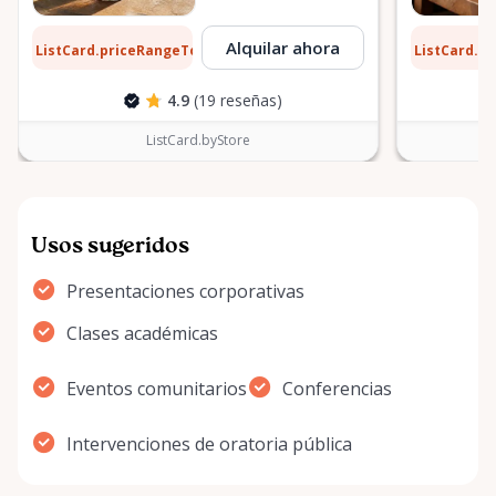
10 $
0,10 $
Alquilar ahora
ListCard.priceRangeTo
ListCard.p
por día
4.9
(19 reseñas)
ListCard.byStore
Usos sugeridos
Presentaciones corporativas
Clases académicas
Eventos comunitarios
Conferencias
Intervenciones de oratoria pública