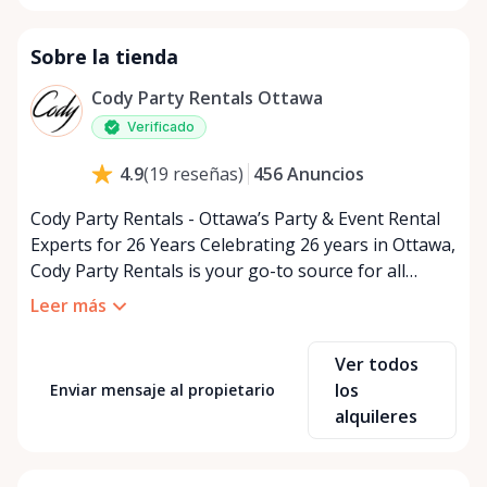
Sobre la tienda
Cody Party Rentals Ottawa
Verificado
456
Anuncios
4.9
(
19
reseñas
)
Cody Party Rentals - Ottawa’s Party & Event Rental
Experts for 26 Years Celebrating 26 years in Ottawa,
Cody Party Rentals is your go-to source for all
things party and event rentals. We’re proud to be a
Leer más
partner of Rent Anything, expanding our offerings
to include a variety of extra items on the platform.
Ver todos
At Cody Party Rentals, we believe in the power of
los
Enviar mensaje al propietario
sharing—giving others the chance to rent out their
alquileres
items and experience the benefits of renting. It’s
about more than just saving money; it’s about
helping people enjoy more for less while making a