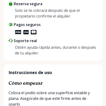
Reserva segura
positive impact on the environment. By choosing to
share instead of buy, we’re all doing our part to
Solo se te cobrará después de que el
make things easier on Mother Nature.
propietario confirme el alquiler.
Pagos seguros
Soporte real
Obtén ayuda rápida antes, durante o después
de tu alquiler.
Instrucciones de uso
Cómo empezar
Coloca el podio sobre una superficie estable y
plana. Asegúrate de que esté firme antes de
usarlo.