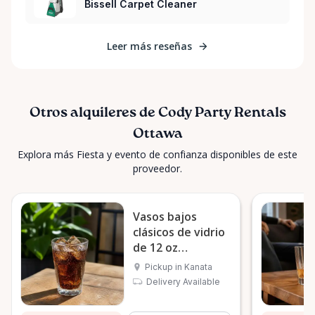
Bissell Carpet Cleaner
Leer más reseñas
Otros alquileres de Cody Party Rentals
Ottawa
Explora más Fiesta y evento de confianza disponibles de este
proveedor.
Vasos bajos
clásicos de vidrio
de 12 oz
(selección por
Pickup in Kanata
docena)
Delivery Available