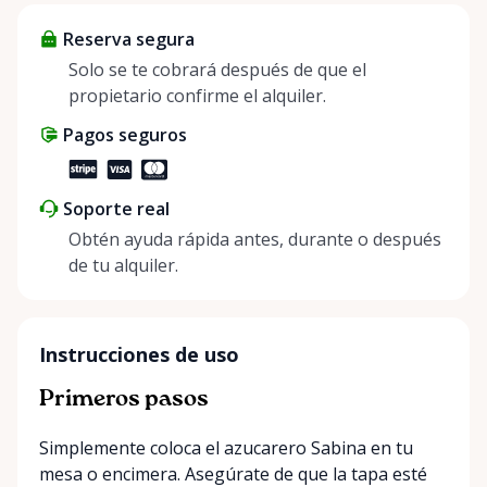
helping people enjoy more for less while making a
Reserva segura
positive impact on the environment. By choosing to
share instead of buy, we’re all doing our part to
Solo se te cobrará después de que el
make things easier on Mother Nature.
propietario confirme el alquiler.
Pagos seguros
Soporte real
Obtén ayuda rápida antes, durante o después
de tu alquiler.
Instrucciones de uso
Primeros pasos
Simplemente coloca el azucarero Sabina en tu
mesa o encimera. Asegúrate de que la tapa esté