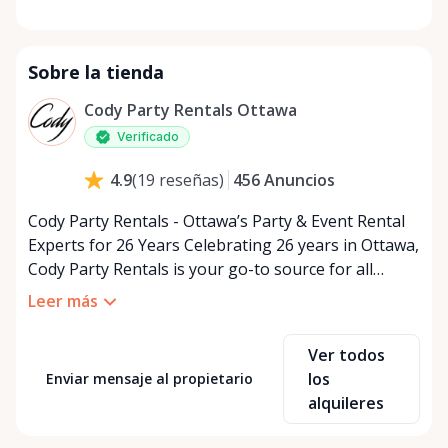
Lunes
9:00 a. m. - 5:00 p. m.
Martes
9:00 a. m. - 5:00 p. m.
Sobre la tienda
Miércoles
9:00 a. m. - 5:00 p. m.
Jueves
9:00 a. m. - 5:00 p. m.
Cody Party Rentals Ottawa
Viernes
9:00 a. m. - 5:00 p. m.
Verificado
Sábado
9:00 a. m. - 2:00 p. m.
456
Anuncios
4.9
(
19
reseñas
)
Domingo
Cerrado
Cody Party Rentals - Ottawa’s Party & Event Rental
Experts for 26 Years Celebrating 26 years in Ottawa,
Cody Party Rentals is your go-to source for all
things party and event rentals. We’re proud to be a
Leer más
partner of Rent Anything, expanding our offerings
to include a variety of extra items on the platform.
Ver todos
At Cody Party Rentals, we believe in the power of
los
Enviar mensaje al propietario
sharing—giving others the chance to rent out their
alquileres
items and experience the benefits of renting. It’s
about more than just saving money; it’s about