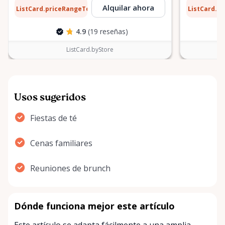
10 $
0,10 $
Alquilar ahora
ListCard.priceRangeTo
ListCard.p
por día
4.9
(19 reseñas)
ListCard.byStore
Usos sugeridos
Fiestas de té
Cenas familiares
Reuniones de brunch
Dónde funciona mejor este artículo