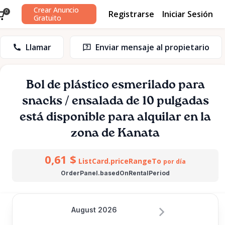
Crear Anuncio
Registrarse
Iniciar Sesión
0
Gratuito
Llamar
Enviar mensaje al propietario
Bol
de
plástico
esmerilado
para
snacks
​/​
ensalada
de
10
pulgadas
está disponible para alquilar en la
zona de Kanata
0,61 $
ListCard.priceRangeTo
por día
OrderPanel.basedOnRentalPeriod
August 2026