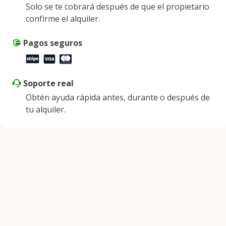
Solo se te cobrará después de que el propietario
Viernes
9:00 a. m. - 5:00 p. m.
confirme el alquiler.
Sábado
9:00 a. m. - 2:00 p. m.
Domingo
Pagos seguros
Cerrado
Soporte real
Obtén ayuda rápida antes, durante o después de
tu alquiler.