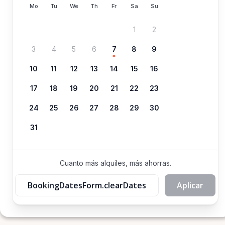
Mo
Tu
We
Th
Fr
Sa
Su
1
2
3
4
5
6
7
8
9
10
11
12
13
14
15
16
17
18
19
20
21
22
23
24
25
26
27
28
29
30
31
Cuanto más alquiles, más ahorras.
BookingDatesForm.clearDates
Aplicar