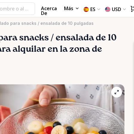
Acerca
Más
ES
USD
De
ilado para snacks / ensalada de 10 pulgadas
para
snacks
​/​
ensalada
de
10
ra alquilar en la zona de