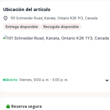
Ubicación del artículo
101 Schneider Road, Kanata, Ontario K2K 1Y3, Canada
Entrega disponible
Recogida disponible
Abierto
·
Viernes, 9:00 a. m. - 5:00 p. m.
Lunes
9:00 a. m. - 5:00 p. m.
Martes
9:00 a. m. - 5:00 p. m.
Miércoles
9:00 a. m. - 5:00 p. m.
Reserva segura
Jueves
9:00 a. m. - 5:00 p. m.