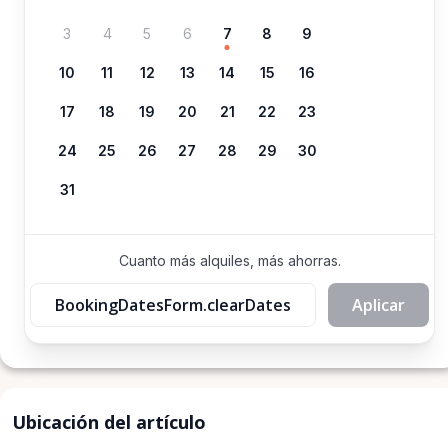
3
4
5
6
7
8
9
10
11
12
13
14
15
16
17
18
19
20
21
22
23
24
25
26
27
28
29
30
31
Cuanto más alquiles, más ahorras.
BookingDatesForm.clearDates
Aplicar
Ubicación del artículo