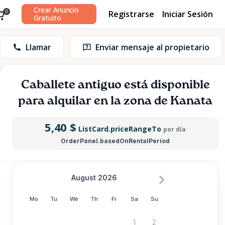
Crear Anuncio
Registrarse
Iniciar Sesión
0
Gratuito
Llamar
Enviar mensaje al propietario
Caballete
antiguo
está disponible
para alquilar en la zona de Kanata
5,40 $
ListCard.priceRangeTo
por día
OrderPanel.basedOnRentalPeriod
August 2026
Mo
Tu
We
Th
Fr
Sa
Su
1
2