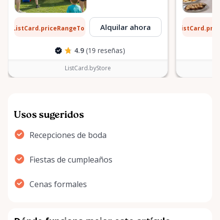
1 $
6 $
Alquilar ahora
ListCard.priceRangeTo
ListCard.pri
por día
4.9
(19 reseñas)
ListCard.byStore
Usos sugeridos
Recepciones de boda
Fiestas de cumpleaños
Cenas formales