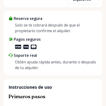
items and experience the benefits of renting. It’s
about more than just saving money; it’s about
helping people enjoy more for less while making a
Reserva segura
positive impact on the environment. By choosing to
share instead of buy, we’re all doing our part to
Solo se te cobrará después de que el
make things easier on Mother Nature.
propietario confirme el alquiler.
Pagos seguros
Soporte real
Obtén ayuda rápida antes, durante o después
de tu alquiler.
Instrucciones de uso
Primeros pasos