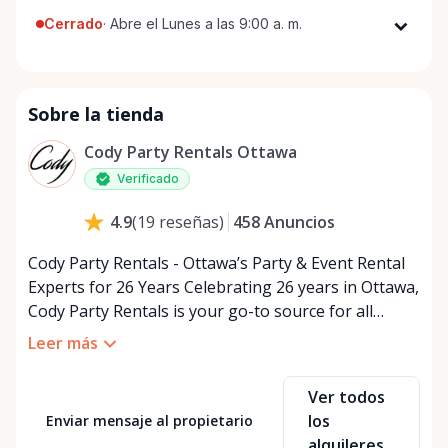
Cerrado
·
Abre el Lunes a las 9:00 a. m.
Lunes
9:00 a. m. - 5:00 p. m.
Martes
9:00 a. m. - 5:00 p. m.
Sobre la tienda
Miércoles
9:00 a. m. - 5:00 p. m.
Jueves
9:00 a. m. - 5:00 p. m.
Cody Party Rentals Ottawa
Viernes
9:00 a. m. - 5:00 p. m.
Verificado
Sábado
9:00 a. m. - 2:00 p. m.
458
Anuncios
4.9
(
19
reseñas
)
Domingo
Cerrado
Cody Party Rentals - Ottawa’s Party & Event Rental
Experts for 26 Years Celebrating 26 years in Ottawa,
Cody Party Rentals is your go-to source for all
things party and event rentals. We’re proud to be a
Leer más
partner of Rent Anything, expanding our offerings
to include a variety of extra items on the platform.
Ver todos
At Cody Party Rentals, we believe in the power of
los
Enviar mensaje al propietario
sharing—giving others the chance to rent out their
alquileres