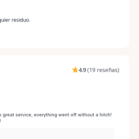
uier residuo.
4.9
(
19 reseñas
)
o great service, everything went off without a hitch! 
 