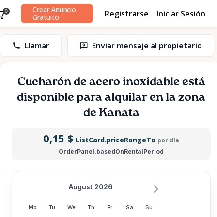
Crear Anuncio
Registrarse
Iniciar Sesión
0
Gratuito
Llamar
Enviar mensaje al propietario
Cucharón
de
acero
inoxidable
está
disponible para alquilar en la zona
de Kanata
0,15 $
ListCard.priceRangeTo
por día
OrderPanel.basedOnRentalPeriod
August 2026
Mo
Tu
We
Th
Fr
Sa
Su