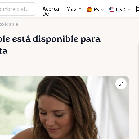
Acerca
Más
ES
USD
De
oxidable
ble
está disponible para
ta