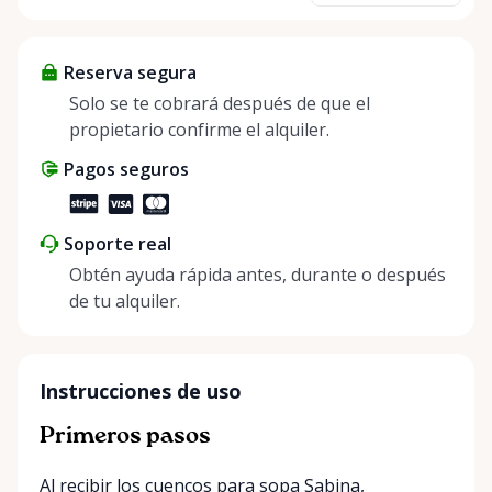
about more than just saving money; it’s about
helping people enjoy more for less while making a
Reserva segura
positive impact on the environment. By choosing to
share instead of buy, we’re all doing our part to
Solo se te cobrará después de que el
make things easier on Mother Nature.
propietario confirme el alquiler.
Pagos seguros
Soporte real
Obtén ayuda rápida antes, durante o después
de tu alquiler.
Instrucciones de uso
Primeros pasos
Al recibir los cuencos para sopa Sabina,