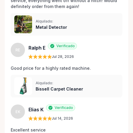
service, everything went off without a hitch! Would 
definitely order from them again! 
Alquilado:
Metal Detector
Verificado
Ralph E
RE
Jul 28, 2026
Good price for a highly rated machine. 
Alquilado:
Bissell Carpet Cleaner
Verificado
Elias K
EK
Jul 14, 2026
Excellent service 