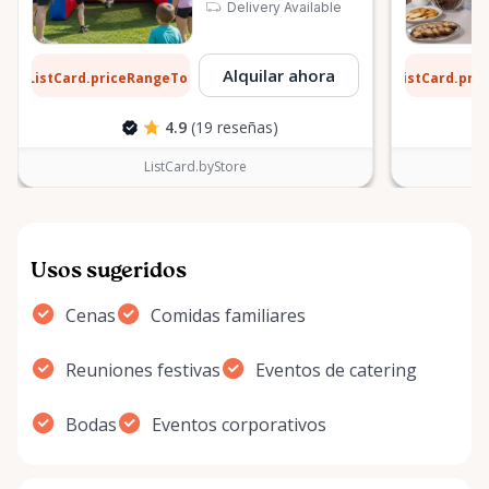
Delivery Available
1 $
6 $
Alquilar ahora
ListCard.priceRangeTo
ListCard.pri
por día
4.9
(19 reseñas)
ListCard.byStore
Usos sugeridos
Cenas
Comidas familiares
Reuniones festivas
Eventos de catering
Bodas
Eventos corporativos