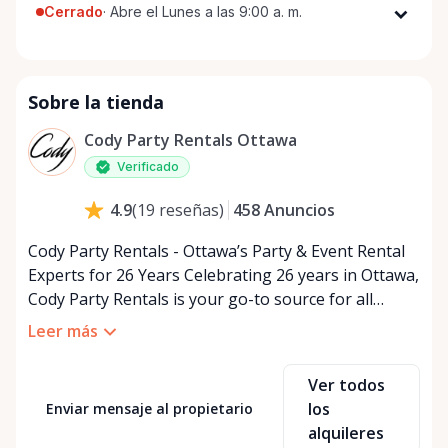
Cerrado
·
Abre el Lunes a las 9:00 a. m.
Lunes
9:00 a. m. - 5:00 p. m.
Martes
9:00 a. m. - 5:00 p. m.
Sobre la tienda
Miércoles
9:00 a. m. - 5:00 p. m.
Jueves
9:00 a. m. - 5:00 p. m.
Cody Party Rentals Ottawa
Viernes
9:00 a. m. - 5:00 p. m.
Verificado
Sábado
9:00 a. m. - 2:00 p. m.
458
Anuncios
4.9
(
19
reseñas
)
Domingo
Cerrado
Cody Party Rentals - Ottawa’s Party & Event Rental
Experts for 26 Years Celebrating 26 years in Ottawa,
Cody Party Rentals is your go-to source for all
things party and event rentals. We’re proud to be a
Leer más
partner of Rent Anything, expanding our offerings
to include a variety of extra items on the platform.
Ver todos
At Cody Party Rentals, we believe in the power of
los
Enviar mensaje al propietario
sharing—giving others the chance to rent out their
alquileres
items and experience the benefits of renting. It’s