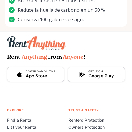
Ahorra 5 libras de residuos textiles
Reduce la huella de carbono en un 50 %
Conserva 100 galones de agua
Rent
Anything
from
Anyone
!
DOWNLOAD ON THE
GET IT ON
App Store
Google Play
EXPLORE
TRUST & SAFETY
Find a Rental
Renters Protection
List your Rental
Owners Protection