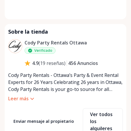
Sobre la tienda
Cody Party Rentals Ottawa
Verificado
456
Anuncios
4.9
(
19
reseñas
)
Cody Party Rentals - Ottawa’s Party & Event Rental
Experts for 26 Years Celebrating 26 years in Ottawa,
Cody Party Rentals is your go-to source for all
things party and event rentals. We’re proud to be a
Leer más
partner of Rent Anything, expanding our offerings
to include a variety of extra items on the platform.
Ver todos
At Cody Party Rentals, we believe in the power of
los
Enviar mensaje al propietario
sharing—giving others the chance to rent out their
alquileres