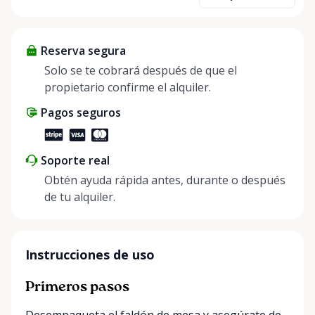
items and experience the benefits of renting. It’s
about more than just saving money; it’s about
helping people enjoy more for less while making a
Reserva segura
positive impact on the environment. By choosing to
share instead of buy, we’re all doing our part to
Solo se te cobrará después de que el
make things easier on Mother Nature.
propietario confirme el alquiler.
Pagos seguros
Soporte real
Obtén ayuda rápida antes, durante o después
de tu alquiler.
Instrucciones de uso
Primeros pasos