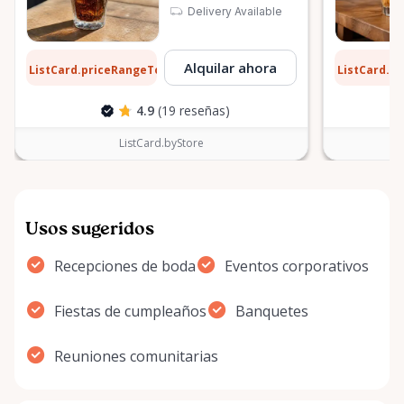
Delivery Available
10 $
0,10 $
Alquilar ahora
ListCard.priceRangeTo
ListCard.p
por día
4.9
(19 reseñas)
ListCard.byStore
Usos sugeridos
Recepciones de boda
Eventos corporativos
Fiestas de cumpleaños
Banquetes
Reuniones comunitarias