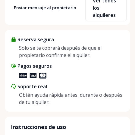
Ver todos
At Cody Party Rentals, we believe in the power of
los
Enviar mensaje al propietario
sharing—giving others the chance to rent out their
alquileres
items and experience the benefits of renting. It’s
about more than just saving money; it’s about
helping people enjoy more for less while making a
Reserva segura
positive impact on the environment. By choosing to
share instead of buy, we’re all doing our part to
Solo se te cobrará después de que el
make things easier on Mother Nature.
propietario confirme el alquiler.
Pagos seguros
Soporte real
Obtén ayuda rápida antes, durante o después
de tu alquiler.
Instrucciones de uso