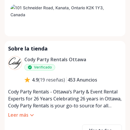
Sobre la tienda
Cody Party Rentals Ottawa
Verificado
453
Anuncios
4.9
(
19
reseñas
)
Cody Party Rentals - Ottawa’s Party & Event Rental
Experts for 26 Years Celebrating 26 years in Ottawa,
Cody Party Rentals is your go-to source for all
things party and event rentals. We’re proud to be a
Leer más
partner of Rent Anything, expanding our offerings
to include a variety of extra items on the platform.