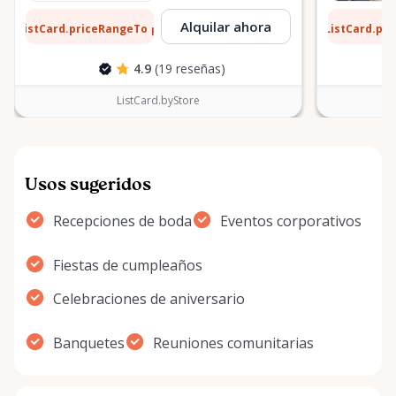
8 $
13 $
Alquilar ahora
ListCard.priceRangeTo
ListCard.pr
por día
4.9
(19 reseñas)
ListCard.byStore
Usos sugeridos
Recepciones de boda
Eventos corporativos
Fiestas de cumpleaños
Celebraciones de aniversario
Banquetes
Reuniones comunitarias