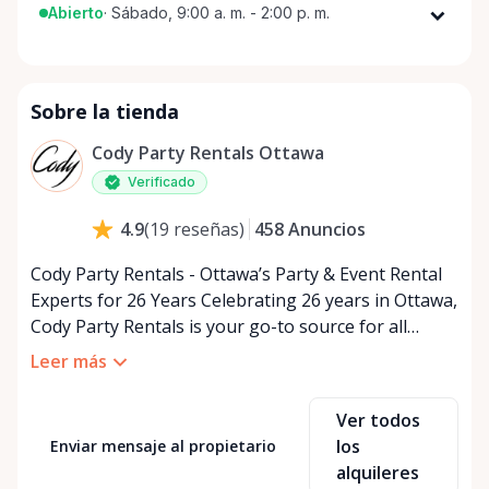
Abierto
·
Sábado, 9:00 a. m. - 2:00 p. m.
Lunes
9:00 a. m. - 5:00 p. m.
Martes
9:00 a. m. - 5:00 p. m.
Sobre la tienda
Miércoles
9:00 a. m. - 5:00 p. m.
Jueves
9:00 a. m. - 5:00 p. m.
Cody Party Rentals Ottawa
Viernes
9:00 a. m. - 5:00 p. m.
Verificado
Sábado
9:00 a. m. - 2:00 p. m.
458
Anuncios
4.9
(
19
reseñas
)
Domingo
Cerrado
Cody Party Rentals - Ottawa’s Party & Event Rental
Experts for 26 Years Celebrating 26 years in Ottawa,
Cody Party Rentals is your go-to source for all
things party and event rentals. We’re proud to be a
Leer más
partner of Rent Anything, expanding our offerings
to include a variety of extra items on the platform.
Ver todos
At Cody Party Rentals, we believe in the power of
los
Enviar mensaje al propietario
sharing—giving others the chance to rent out their
alquileres
items and experience the benefits of renting. It’s