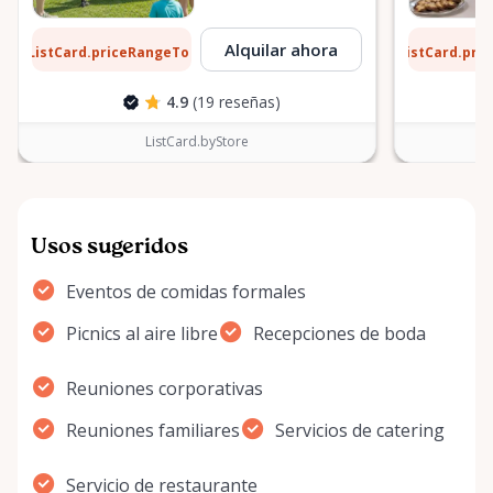
1 $
6 $
Alquilar ahora
ListCard.priceRangeTo
ListCard.pri
por día
4.9
(19 reseñas)
ListCard.byStore
Usos sugeridos
Eventos de comidas formales
Picnics al aire libre
Recepciones de boda
Reuniones corporativas
Reuniones familiares
Servicios de catering
Servicio de restaurante