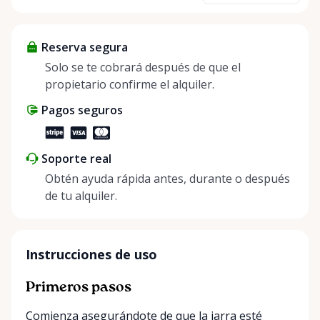
about more than just saving money; it’s about
helping people enjoy more for less while making a
Reserva segura
positive impact on the environment. By choosing to
share instead of buy, we’re all doing our part to
Solo se te cobrará después de que el
make things easier on Mother Nature.
propietario confirme el alquiler.
Pagos seguros
Soporte real
Obtén ayuda rápida antes, durante o después
de tu alquiler.
Instrucciones de uso
Primeros pasos
Comienza asegurándote de que la jarra esté