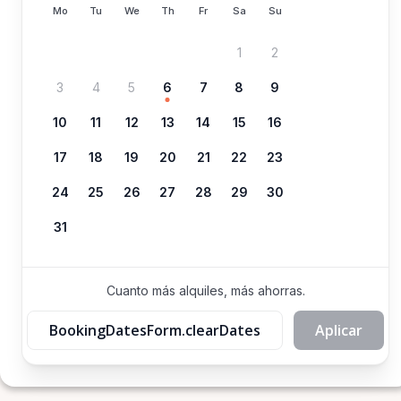
Mo
Tu
We
Th
Fr
Sa
Su
1
2
3
4
5
6
7
8
9
10
11
12
13
14
15
16
17
18
19
20
21
22
23
24
25
26
27
28
29
30
31
Cuanto más alquiles, más ahorras.
BookingDatesForm.clearDates
Aplicar