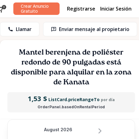
Crear Anuncio
Registrarse
Iniciar Sesión
0
Gratuito
Llamar
Enviar mensaje al propietario
Mantel
berenjena
de
poliéster
redondo
de
90
pulgadas
está
disponible para alquilar en la zona
de Kanata
1,53 $
ListCard.priceRangeTo
por día
OrderPanel.basedOnRentalPeriod
August 2026