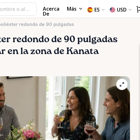
Acerca
Más
ES
USD
De
poliéster redondo de 90 pulgadas
ter
redondo
de
90
pulgadas
ar en la zona de Kanata