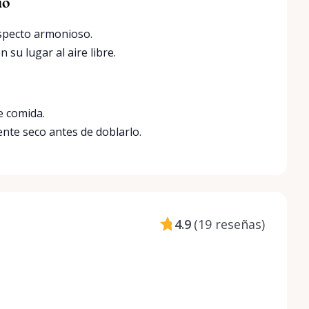
io
aspecto armonioso.
su lugar al aire libre.
e comida.
nte seco antes de doblarlo.
4.9
(
19 reseñas
)