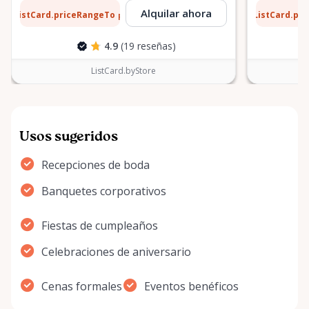
8 $
13 $
Alquilar ahora
ListCard.priceRangeTo
ListCard.pr
por día
4.9
(19 reseñas)
ListCard.byStore
Usos sugeridos
Recepciones de boda
Banquetes corporativos
Fiestas de cumpleaños
Celebraciones de aniversario
Cenas formales
Eventos benéficos