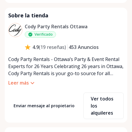
Sobre la tienda
Cody Party Rentals Ottawa
Verificado
453
Anuncios
4.9
(
19
reseñas
)
Cody Party Rentals - Ottawa’s Party & Event Rental
Experts for 26 Years Celebrating 26 years in Ottawa,
Cody Party Rentals is your go-to source for all
things party and event rentals. We’re proud to be a
Leer más
partner of Rent Anything, expanding our offerings
to include a variety of extra items on the platform.
Ver todos
At Cody Party Rentals, we believe in the power of
los
Enviar mensaje al propietario
sharing—giving others the chance to rent out their
alquileres
items and experience the benefits of renting. It’s
about more than just saving money; it’s about
helping people enjoy more for less while making a