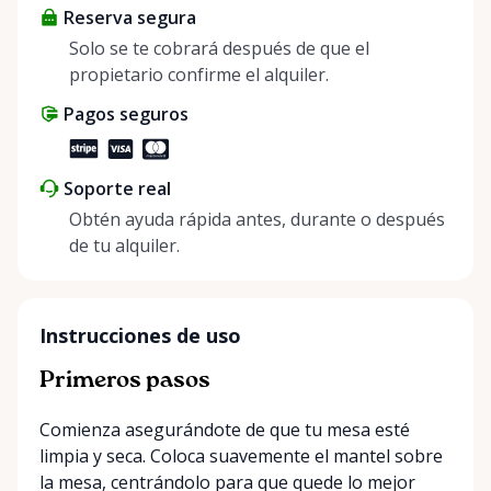
Reserva segura
positive impact on the environment. By choosing to
share instead of buy, we’re all doing our part to
Solo se te cobrará después de que el
make things easier on Mother Nature.
propietario confirme el alquiler.
Pagos seguros
Soporte real
Obtén ayuda rápida antes, durante o después
de tu alquiler.
Instrucciones de uso
Primeros pasos
Comienza asegurándote de que tu mesa esté
limpia y seca. Coloca suavemente el mantel sobre
la mesa, centrándolo para que quede lo mejor