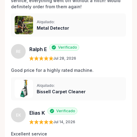
service, everything went off without a hitch! Would 
definitely order from them again! 
Alquilado:
Metal Detector
Verificado
Ralph E
RE
Jul 28, 2026
Good price for a highly rated machine. 
Alquilado:
Bissell Carpet Cleaner
Verificado
Elias K
EK
Jul 14, 2026
Excellent service 