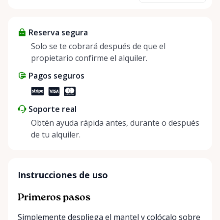
about more than just saving money; it’s about
helping people enjoy more for less while making a
Reserva segura
positive impact on the environment. By choosing to
share instead of buy, we’re all doing our part to
Solo se te cobrará después de que el
make things easier on Mother Nature.
propietario confirme el alquiler.
Pagos seguros
Soporte real
Obtén ayuda rápida antes, durante o después
de tu alquiler.
Instrucciones de uso
Primeros pasos
Simplemente despliega el mantel y colócalo sobre