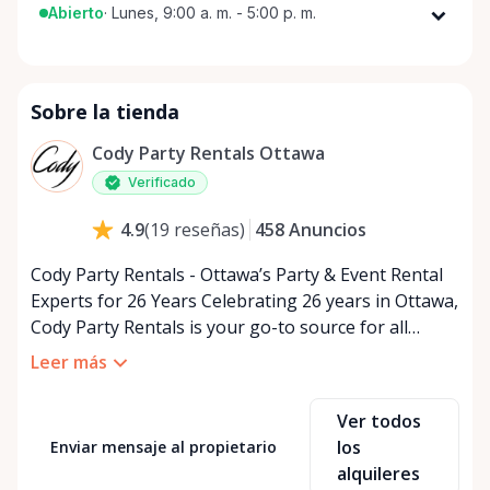
Abierto
·
Lunes, 9:00 a. m. - 5:00 p. m.
Lunes
9:00 a. m. - 5:00 p. m.
Martes
9:00 a. m. - 5:00 p. m.
Sobre la tienda
Miércoles
9:00 a. m. - 5:00 p. m.
Jueves
9:00 a. m. - 5:00 p. m.
Cody Party Rentals Ottawa
Viernes
9:00 a. m. - 5:00 p. m.
Verificado
Sábado
9:00 a. m. - 2:00 p. m.
458
Anuncios
4.9
(
19
reseñas
)
Domingo
Cerrado
Cody Party Rentals - Ottawa’s Party & Event Rental
Experts for 26 Years Celebrating 26 years in Ottawa,
Cody Party Rentals is your go-to source for all
things party and event rentals. We’re proud to be a
Leer más
partner of Rent Anything, expanding our offerings
to include a variety of extra items on the platform.
Ver todos
At Cody Party Rentals, we believe in the power of
los
Enviar mensaje al propietario
sharing—giving others the chance to rent out their
alquileres
items and experience the benefits of renting. It’s