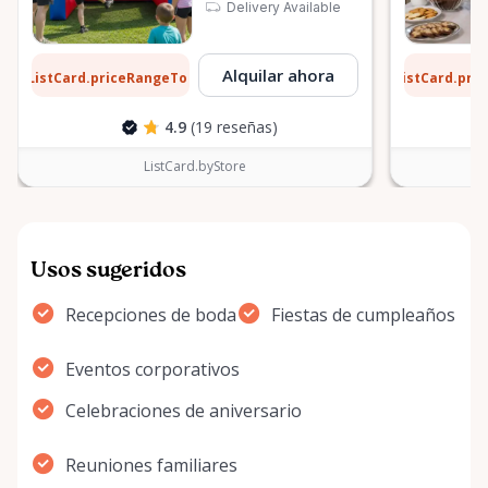
Delivery Available
1 $
6 $
Alquilar ahora
ListCard.priceRangeTo
ListCard.pri
por día
4.9
(19 reseñas)
ListCard.byStore
Usos sugeridos
Recepciones de boda
Fiestas de cumpleaños
Eventos corporativos
Celebraciones de aniversario
Reuniones familiares