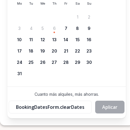
Mo
Tu
We
Th
Fr
Sa
Su
1
2
3
4
5
6
7
8
9
10
11
12
13
14
15
16
17
18
19
20
21
22
23
24
25
26
27
28
29
30
31
Cuanto más alquiles, más ahorras.
BookingDatesForm.clearDates
Aplicar