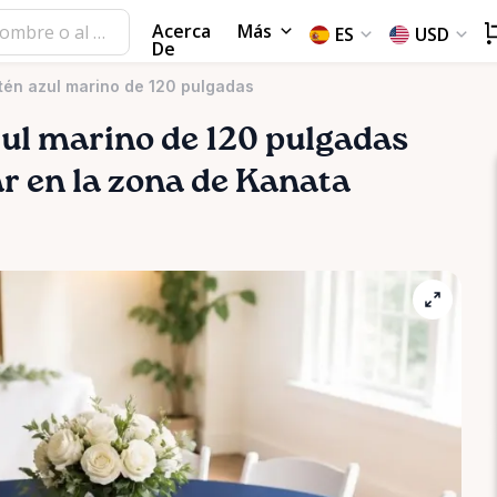
Acerca
Más
ES
USD
De
tén azul marino de 120 pulgadas
ul
marino
de
120
pulgadas
ar en la zona de Kanata