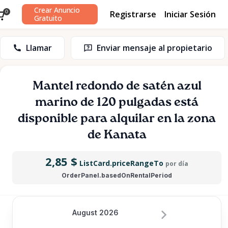
Crear Anuncio
Registrarse
Iniciar Sesión
0
Gratuito
Llamar
Enviar mensaje al propietario
Mantel
redondo
de
satén
azul
marino
de
120
pulgadas
está
disponible para alquilar en la zona
de Kanata
2,85 $
ListCard.priceRangeTo
por día
OrderPanel.basedOnRentalPeriod
August 2026