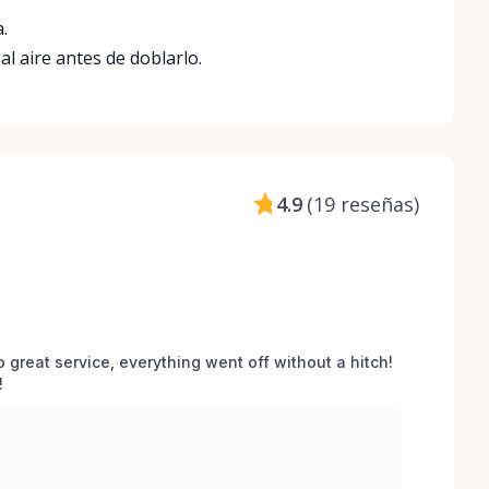
.
l aire antes de doblarlo.
4.9
(
19 reseñas
)
o great service, everything went off without a hitch! 
 