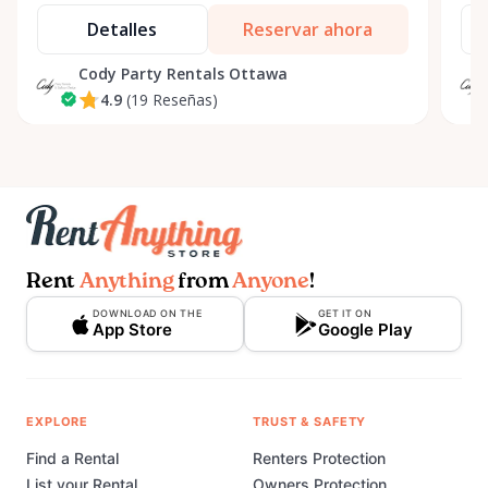
Detalles
Reservar ahora
Cody Party Rentals Ottawa
4.9
(19 Reseñas)
Rent
Anything
from
Anyone
!
DOWNLOAD ON THE
GET IT ON
App Store
Google Play
EXPLORE
TRUST & SAFETY
Find a Rental
Renters Protection
List your Rental
Owners Protection