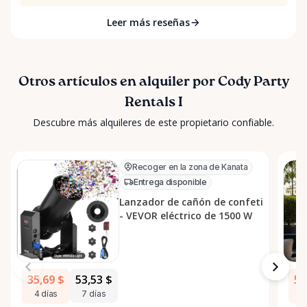
Leer más reseñas
Otros artículos en alquiler por Cody Party
Rentals I
Descubre más alquileres de este propietario confiable.
Recoger en la zona de Kanata
Entrega disponible
Lanzador de cañón de confeti
- VEVOR eléctrico de 1500 W
35,69 $
53,53 $
53
4 días
7 días
4