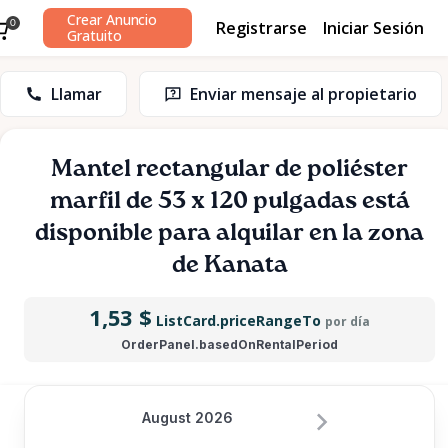
Crear Anuncio
Registrarse
Iniciar Sesión
0
Gratuito
Llamar
Enviar mensaje al propietario
Mantel
rectangular
de
poliéster
marfil
de
53
x
120
pulgadas
está
disponible para alquilar en la zona
de Kanata
1,53 $
ListCard.priceRangeTo
por día
OrderPanel.basedOnRentalPeriod
August 2026