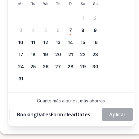
Mo
Tu
We
Th
Fr
Sa
Su
1
2
3
4
5
6
7
8
9
10
11
12
13
14
15
16
17
18
19
20
21
22
23
24
25
26
27
28
29
30
31
Cuanto más alquiles, más ahorras.
BookingDatesForm.clearDates
Aplicar