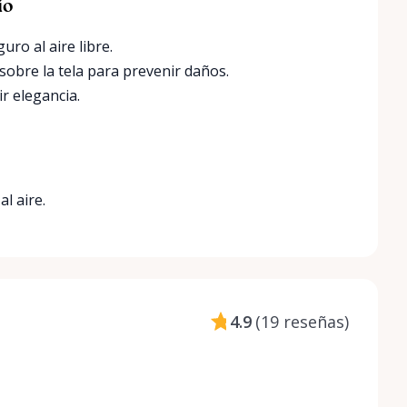
io
ro al aire libre.
 sobre la tela para prevenir daños.
r elegancia.
l aire.
4.9
(
19 reseñas
)