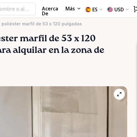
Acerca
Más
ES
USD
De
 poliéster marfil de 53 x 120 pulgadas
éster
marfil
de
53
x
120
ra alquilar en la zona de